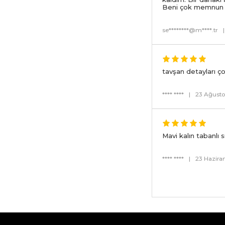
Beni çok memnun et
se********@m****.tr
|
tavşan detayları ço
**** ****
|
23 Ağusto
Mavi kalın tabanlı 
**** ****
|
23 Hazira