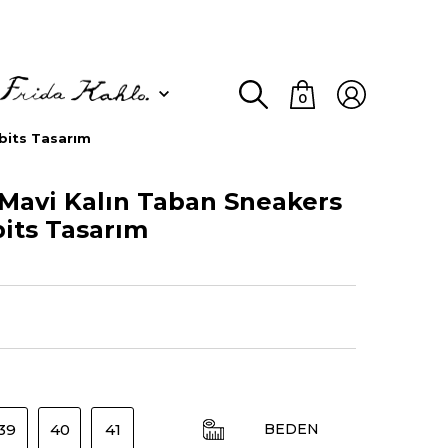
0
bits Tasarım
Mavi Kalın Taban Sneakers
bits Tasarım
39
40
41
BEDEN