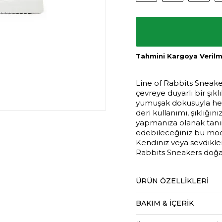
Tahmini Kargoya Verilme
Line of Rabbits Sneaker
çevreye duyarlı bir şıkl
yumuşak dokusuyla her
deri kullanımı, şıklığı
yapmanıza olanak tanır
edebileceğiniz bu mode
Kendiniz veya sevdikleri
Rabbits Sneakers doğanı
ÜRÜN ÖZELLIKLERI
BAKIM & İÇERİK