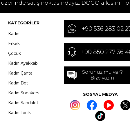
 üzerinde satış noktasındayız. DOGO ailesinin b
KATEGORILER
+90 536 283 02 2
Kadın
Erkek
+90 850 277 36 4
Çocuk
Kadın Ayakkabı
Sorunuz mu var?
Kadın Çanta
Bize yazın
Kadın Bot
Kadın Sneakers
SOSYAL MEDYA
Kadın Sandalet
Kadın Terlik