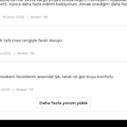
ti. Ayrıca daha fazla indirim bekliyorum. Almak istediğim daha fazl
16 Ekim 2025
|
Beden: 38
k tatlı mavi rengiyle ferah duruyo
s 2025
|
Beden: 38
sneakers favorilerim arasında! Şık, rahat ve gün boyu konforlu.
n 2025
|
Beden: 38
Daha fazla yorum yükle