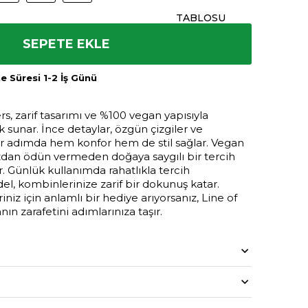
TABLOSU
SEPETE EKLE
 Süresi 1-2 İş Günü
s, zarif tasarımı ve %100 vegan yapısıyla
ık sunar. İnce detaylar, özgün çizgiler ve
 adımda hem konfor hem de stil sağlar. Vegan
nızdan ödün vermeden doğaya saygılı bir tercih
. Günlük kullanımda rahatlıkla tercih
l, kombinlerinize zarif bir dokunuş katar.
niz için anlamlı bir hediye arıyorsanız, Line of
n zarafetini adımlarınıza taşır.