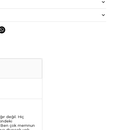
ır değil. Hiç
çindeki
or. Ben çok memnun
ıya diyecek yok.