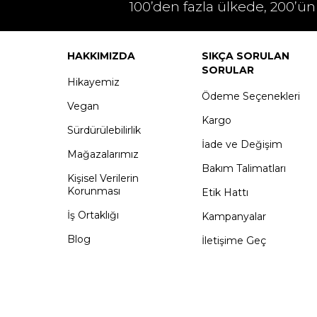
100’den fazla ülkede, 200’ün
HAKKIMIZDA
SIKÇA SORULAN
SORULAR
Hikayemiz
Ödeme Seçenekleri
Vegan
Kargo
Sürdürülebilirlik
İade ve Değişim
Mağazalarımız
Bakım Talimatları
Kişisel Verilerin
Korunması
Etik Hattı
İş Ortaklığı
Kampanyalar
Blog
İletişime Geç