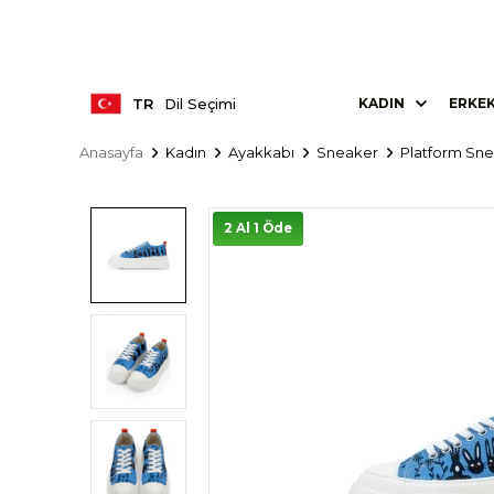
TR
Dil Seçimi
KADIN
ERKE
Anasayfa
Kadın
Ayakkabı
Sneaker
Platform Sn
2 Al 1 Öde