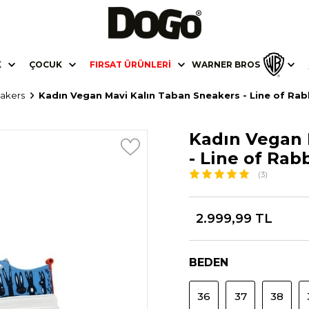
K
ÇOCUK
FIRSAT ÜRÜNLERI
WARNER BROS
eakers
Kadın Vegan Mavi Kalın Taban Sneakers - Line of Rab
Kadın Vegan 
- Line of Rab
(3)
2.999,99 TL
BEDEN
36
37
38