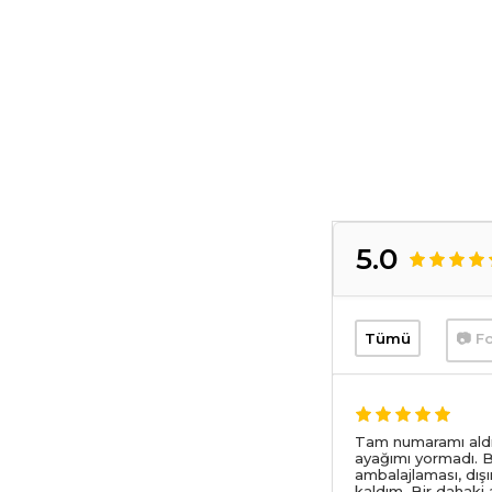
5.0
Tümü
📷 Fo
Tam numaramı aldım
ayağımı yormadı. B
ambalajlaması, dış
kaldım. Bir dahaki