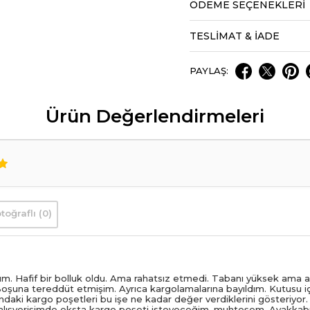
ÖDEME SEÇENEKLERI
TESLİMAT & İADE
PAYLAŞ:
Ürün Değerlendirmeleri
toğraflı (0)
. Hafif bir bolluk oldu. Ama rahatsız etmedi. Tabanı yüksek ama ağ
oşuna tereddüt etmişim. Ayrıca kargolamalarına bayıldım. Kutusu i
ındaki kargo poşetleri bu işe ne kadar değer verdiklerini gösteriy
 alışverişimde eksta kargo poşeti isteyeceğim, muhteşem. Ayakkab