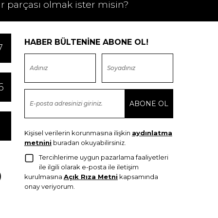
ir parçası olmak ister misin?
HABER BÜLTENİNE ABONE OL!
7
6
Kişisel verilerin korunmasına ilişkin
aydınlatma
metnini
buradan okuyabilirsiniz.
Tercihlerime uygun pazarlama faaliyetleri
ile ilgili olarak e-posta ile iletişim
kurulmasına
Açık Rıza Metni
kapsamında
onay veriyorum.