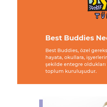
Best Buddies Ne
Best Buddies, özel gereks
hayata, okullara, işyerleri
şekilde entegre oldukları
toplum kuruluşudur.