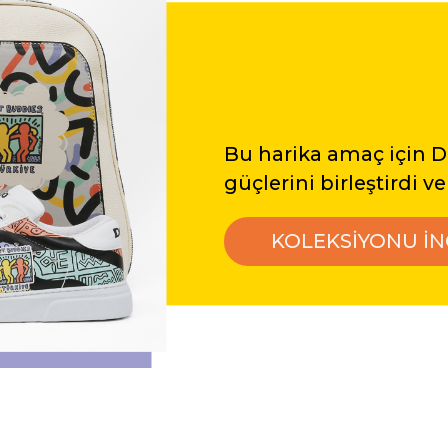
Bu harika amaç için 
güçlerini birleştirdi v
KOLEKSİYONU İN