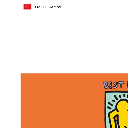
TR
Dil Seçimi