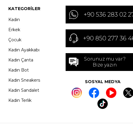
KATEGORILER
+90 536 283 02 2
Kadın
Erkek
+90 850 277 36 4
Çocuk
Kadın Ayakkabı
Sorunuz mu var?
Kadın Çanta
Bize yazın
Kadın Bot
Kadın Sneakers
SOSYAL MEDYA
Kadın Sandalet
Kadın Terlik