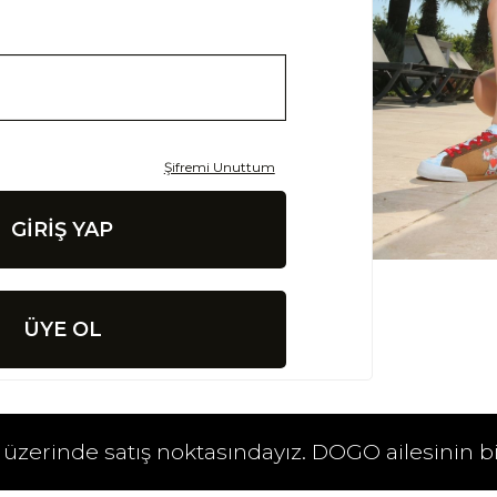
Şifremi Unuttum
GIRIŞ YAP
ÜYE OL
 üzerinde satış noktasındayız. DOGO ailesinin b