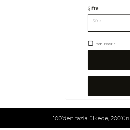
Şifre
Şifre
Beni Hatırla
100’den fazla ülkede, 200’ün