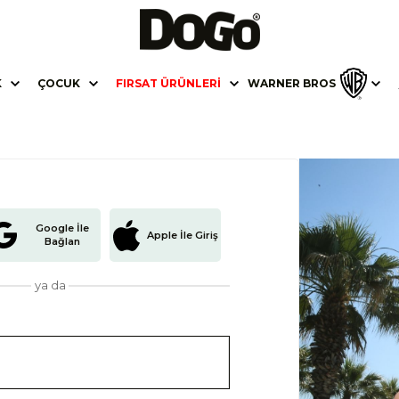
K
ÇOCUK
FIRSAT ÜRÜNLERI
WARNER BROS
Google İle
Apple İle Giriş
Bağlan
ya da