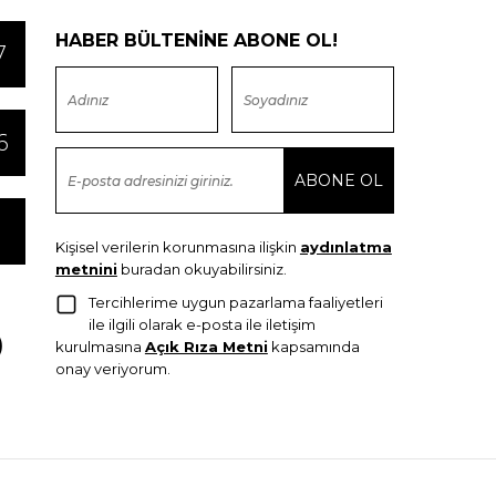
HABER BÜLTENİNE ABONE OL!
7
6
Kişisel verilerin korunmasına ilişkin
aydınlatma
metnini
buradan okuyabilirsiniz.
Tercihlerime uygun pazarlama faaliyetleri
ile ilgili olarak e-posta ile iletişim
kurulmasına
Açık Rıza Metni
kapsamında
onay veriyorum.