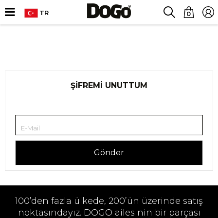
TR
0
ŞIFREMI UNUTTUM
E-Mail
Gönder
100’den fazla ülkede, 200’ün üzerinde satış
noktasındayız. DOGO ailesinin bir parçası