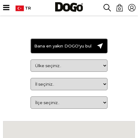
TR
0
Bana en yakın DOGO'yu bul