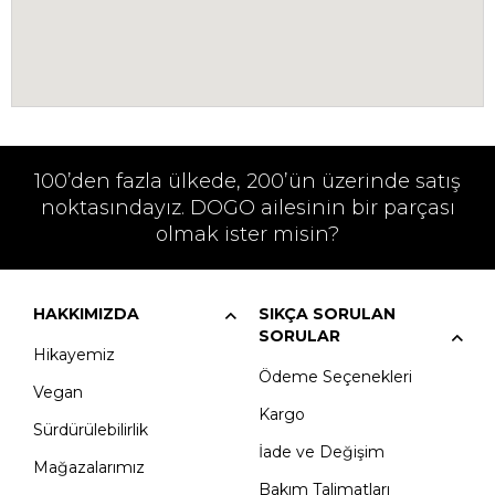
100’den fazla ülkede, 200’ün üzerinde satış
noktasındayız. DOGO ailesinin bir parçası
olmak ister misin?
HAKKIMIZDA
SIKÇA SORULAN
SORULAR
Hikayemiz
Ödeme Seçenekleri
Vegan
Kargo
Sürdürülebilirlik
İade ve Değişim
Mağazalarımız
Bakım Talimatları