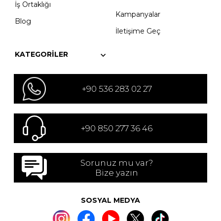
İş Ortaklığı
Kampanyalar
Blog
İletişime Geç
KATEGORILER
+90 536 283 02 27
+90 850 277 36 46
Sorunuz mu var?
Bize yazın
SOSYAL MEDYA