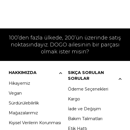
100’den fazla ülkede, 200’ün üzerinde satış
noktasındayız. DOGO ailesinin bir parçası
olmak ister misin?
HAKKIMIZDA
SIKÇA SORULAN
SORULAR
Hikayemiz
Ödeme Seçenekleri
Vegan
Kargo
Sürdürülebilirlik
İade ve Değişim
Mağazalarımız
Bakım Talimatları
Kişisel Verilerin Korunması
Etik Hattı