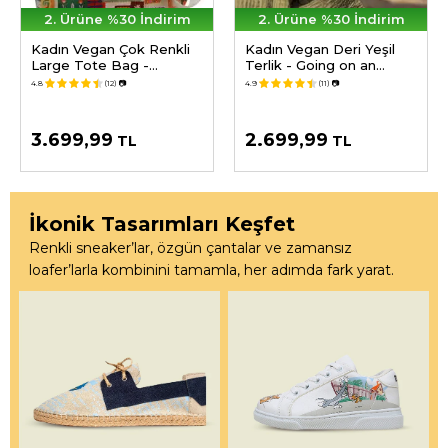
2. Ürüne %30 İndirim
2. Ürüne %30 İndirim
Kadın Vegan Çok Renkli
Kadın Vegan Deri Yeşil
Large Tote Bag -
Terlik - Going on an
Anatolian Patterns
Adventure Tasarım
4.8
(12)
📷
4.9
(11)
📷
Tasarım
3.699,99
2.699,99
TL
TL
İkonik Tasarımları Keşfet
Renkli sneaker’lar, özgün çantalar ve zamansız
loafer’larla kombinini tamamla, her adımda fark yarat.