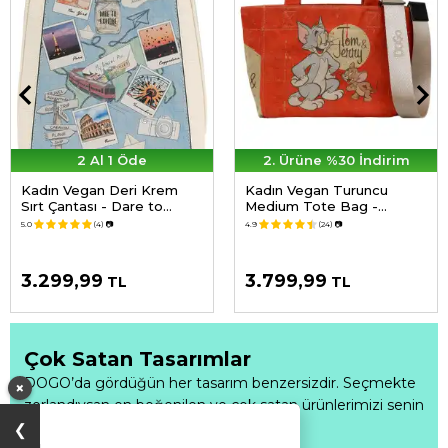
2 Al 1 Öde
2. Ürüne %30 İndirim
Kadın Vegan Deri Krem
Kadın Vegan Turuncu
Sırt Çantası - Dare to
Medium Tote Bag -
Explore Tasarım
Warner Bros Tom & Jerry
5.0
(4)
📷
4.9
(24)
📷
Tasarım
3.299,99
3.799,99
TL
TL
Çok Satan Tasarımlar
DOGO’da gördüğün her tasarım benzersizdir. Seçmekte
×
zorlandıysan en beğenilen ve çok satan ürünlerimizi senin
için derledik.
Fırsatı Kaçırma
❯