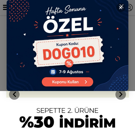
✕
TR
0