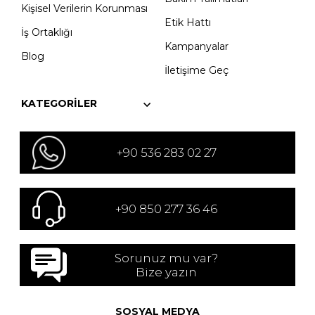
Kişisel Verilerin Korunması
Etik Hattı
İş Ortaklığı
Kampanyalar
Blog
İletişime Geç
KATEGORILER
+90 536 283 02 27
+90 850 277 36 46
Sorunuz mu var?
Bize yazın
SOSYAL MEDYA