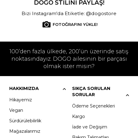
DOGO STİLİNİ PAYLAŞ!
Bizi Instagram'da Etiketle: @dogostore
FOTOĞRAFINI YÜKLE!
100’den fazla ülkede, 200’ün üzerinde satış
noktasındayız. DOGO ailesinin bir parçası
olmak ister misin?
HAKKIMIZDA
SIKÇA SORULAN
SORULAR
Hikayemiz
Ödeme Seçenekleri
Vegan
Kargo
Sürdürülebilirlik
İade ve Değişim
Mağazalarımız
Bakım Talimatları