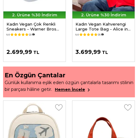
2. Ürüne %30 İndirim
2. Ürüne %30 İndirim
Kadın Vegan Çok Renkli
Kadın Vegan Kahverengi
Sneakers - Warner Bros
Large Tote Bag - Alice in
Hungry Doo Scooby Doo
Nowhere Tasarım
5.0
(2)
📷
5.0
(3)
📷
Tasarım
2.699,99
3.699,99
TL
TL
En Özgün Çantalar
Günlük kullanıma eşlik eden özgün çantalarla tasarımı stilinin
bir parçası hâline getir.
Hemen İncele