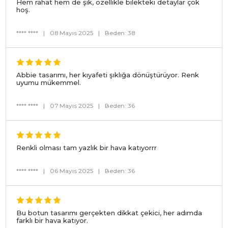
Hem rahat hem de şık, özellikle bilekteki detaylar çok
hoş.
**** ****
|
08 Mayıs 2025
|
Beden: 38
Abbie tasarımı, her kıyafeti şıklığa dönüştürüyor. Renk
uyumu mükemmel.
**** ****
|
07 Mayıs 2025
|
Beden: 36
Renkli olması tam yazlık bir hava katıyorrr
**** ****
|
06 Mayıs 2025
|
Beden: 36
Bu botun tasarımı gerçekten dikkat çekici, her adımda
farklı bir hava katıyor.