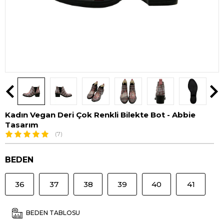
Kadın Vegan Deri Çok Renkli Bilekte Bot - Abbie
Tasarım
(7)
BEDEN
36
37
38
39
40
41
BEDEN TABLOSU