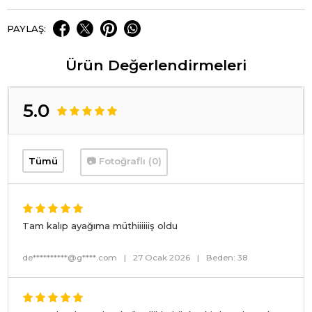
PAYLAŞ:
Ürün Değerlendirmeleri
5.0
Tümü
📷 Fotoğraflı (0)
Tam kalıp ayağıma müthiiiiiiş oldu
de**********@g****.com
|
27 Ocak 2026
|
Beden: 38