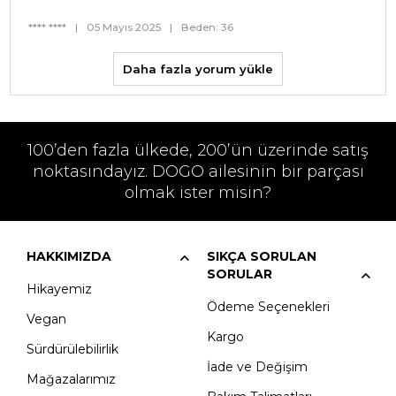
**** ****
|
05 Mayıs 2025
|
Beden: 36
Daha fazla yorum yükle
100’den fazla ülkede, 200’ün üzerinde satış
noktasındayız. DOGO ailesinin bir parçası
olmak ister misin?
HAKKIMIZDA
SIKÇA SORULAN
SORULAR
Hikayemiz
Ödeme Seçenekleri
Vegan
Kargo
Sürdürülebilirlik
İade ve Değişim
Mağazalarımız