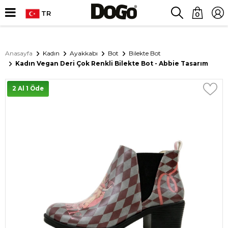
TR
0
Anasayfa
Kadın
Ayakkabı
Bot
Bilekte Bot
Kadın Vegan Deri Çok Renkli Bilekte Bot - Abbie Tasarım
2 Al 1 Öde