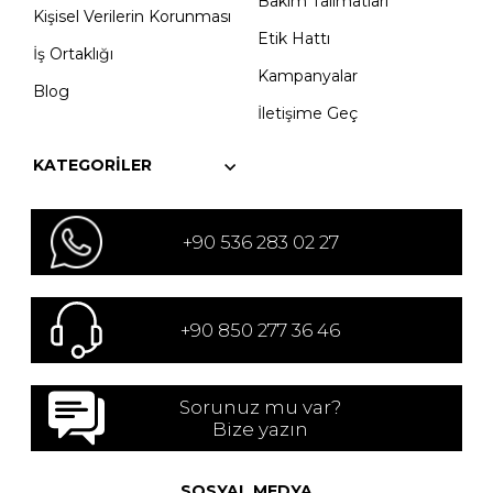
Bakım Talimatları
Kişisel Verilerin Korunması
Etik Hattı
İş Ortaklığı
Kampanyalar
Blog
İletişime Geç
KATEGORILER
+90 536 283 02 27
+90 850 277 36 46
Sorunuz mu var?
Bize yazın
SOSYAL MEDYA