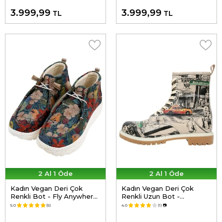
3.999,99
3.999,99
TL
TL
2 Al 1 Öde
2 Al 1 Öde
Kadın Vegan Deri Çok
Kadın Vegan Deri Çok
Renkli Bot - Fly Anywhere
Renkli Uzun Bot -
Tasarım
Broadway Tasarım
5.0
(5)
4.0
(1)
📷