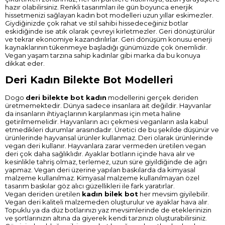
hazır olabilirsiniz. Renkli tasarımları ile gün boyunca enerjik
hissetmenizi sağlayan kadın bot modelleri uzun yıllar eskimezler.
Giydiğinizde çok rahat ve stil sahibi hissedeceğiniz botlar
eskidiğinde ise atık olarak çevreyi kirletmezler. Geri dönüştürülür
ve tekrar ekonomiye kazandırılırlar. Geri dönüşüm konusu enerji
kaynaklarının tükenmeye başladığı günümüzde çok önemlidir.
Vegan yaşam tarzına sahip kadınlar gibi marka da bu konuya
dikkat eder.
Deri Kadın Bilekte Bot Modelleri
Dogo
deri bilekte bot kadın
modellerini gerçek deriden
üretmemektedir. Dünya sadece insanlara ait değildir. Hayvanlar
da insanların ihtiyaçlarının karşılanması için meta haline
getirilmemelidir. Hayvanların acı çekmesi veganların asla kabul
etmedikleri durumlar arasındadır. Üretici de bu şekilde düşünür ve
ürünlerinde hayvansal ürünler kullanmaz. Deri olarak ürünlerinde
vegan deri kullanır. Hayvanlara zarar vermeden üretilen vegan
deri çok daha sağlıklıdır. Ayaklar botların içinde hava alır ve
kesinlikle tahriş olmaz, terlemez, uzun süre giyildiğinde de ağrı
yapmaz. Vegan deri üzerine yapılan baskılarda da kimyasal
malzeme kullanılmaz. Kimyasal malzeme kullanılmayan özel
tasarım baskılar göz alıcı güzellikleri ile fark yaratırlar.
Vegan deriden üretilen
kadın bilek bot
her mevsim giyilebilir.
Vegan deri kaliteli malzemeden oluşturulur ve ayaklar hava alır.
Topuklu ya da düz botlarınızı yaz mevsimlerinde de eteklerinizin
ve şortlarınızın altına da giyerek kendi tarzınızı oluşturabilirsiniz.