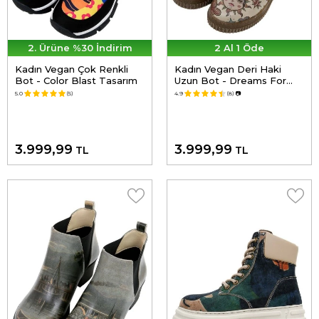
2. Ürüne %30 İndirim
2 Al 1 Öde
Kadın Vegan Çok Renkli
Kadın Vegan Deri Haki
Bot - Color Blast Tasarım
Uzun Bot - Dreams For
Dreamers Tasarım
5.0
(5)
4.9
(8)
📷
3.999,99
3.999,99
TL
TL