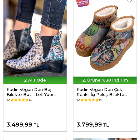
2 Al 1 Öde
2. Ürüne %30 İndirim
Kadın Vegan Deri Bej
Kadın Vegan Deri Çok
Bilekte Bot - Let Your
Renkli İçi Peluş Bilekte
Dreams Be Your Wings
Bot - Live and Save
5.0
(4)
5.0
(5)
Tasarım
Tasarım
3.499,99
3.799,99
TL
TL