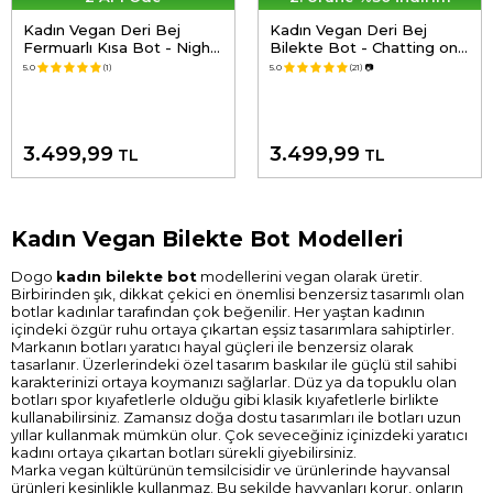
Kadın Vegan Deri Bej
Kadın Vegan Deri Bej
Fermuarlı Kısa Bot - Night
Bilekte Bot - Chatting on
Owl Tasarım
a Branch Tasarım
5.0
(1)
5.0
(21)
📷
3.499,99
3.499,99
TL
TL
Kadın Vegan Bilekte Bot Modelleri
Dogo
kadın bilekte bot
modellerini vegan olarak üretir.
Birbirinden şık, dikkat çekici en önemlisi benzersiz tasarımlı olan
botlar kadınlar tarafından çok beğenilir. Her yaştan kadının
içindeki özgür ruhu ortaya çıkartan eşsiz tasarımlara sahiptirler.
Markanın botları yaratıcı hayal güçleri ile benzersiz olarak
tasarlanır. Üzerlerindeki özel tasarım baskılar ile güçlü stil sahibi
karakterinizi ortaya koymanızı sağlarlar. Düz ya da topuklu olan
botları spor kıyafetlerle olduğu gibi klasik kıyafetlerle birlikte
kullanabilirsiniz. Zamansız doğa dostu tasarımları ile botları uzun
yıllar kullanmak mümkün olur. Çok seveceğiniz içinizdeki yaratıcı
kadını ortaya çıkartan botları sürekli giyebilirsiniz.
Marka vegan kültürünün temsilcisidir ve ürünlerinde hayvansal
ürünleri kesinlikle kullanmaz. Bu şekilde hayvanları korur, onların