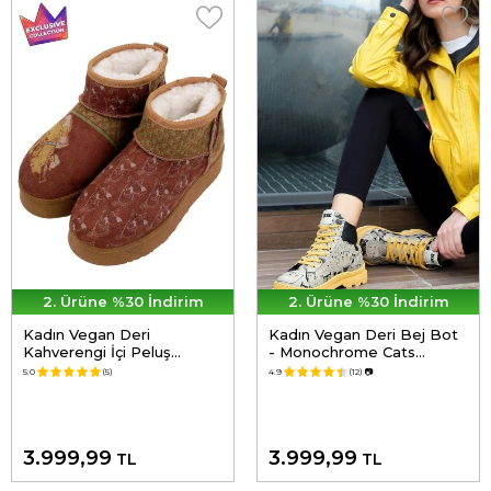
2. Ürüne %30 İndirim
2. Ürüne %30 İndirim
Kadın Vegan Deri
Kadın Vegan Deri Bej Bot
Kahverengi İçi Peluş
- Monochrome Cats
Bilekte Bot - Camping
Tasarım
5.0
(5)
4.9
(12)
📷
Scooby Doo Tasarım
3.999,99
3.999,99
TL
TL