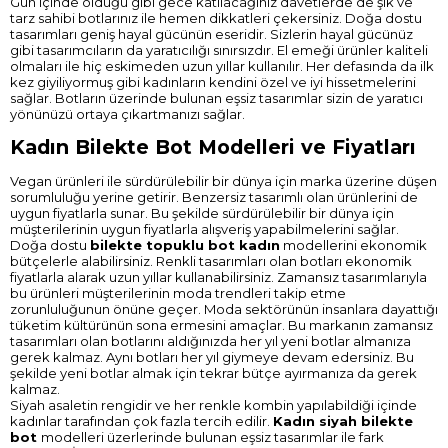
Gün içinde olduğu gibi gece katılacağınız davetlerde de şık ve
tarz sahibi botlarınız ile hemen dikkatleri çekersiniz. Doğa dostu
tasarımları geniş hayal gücünün eseridir. Sizlerin hayal gücünüz
gibi tasarımcıların da yaratıcılığı sınırsızdır. El emeği ürünler kaliteli
olmaları ile hiç eskimeden uzun yıllar kullanılır. Her defasında da ilk
kez giyiliyormuş gibi kadınların kendini özel ve iyi hissetmelerini
sağlar. Botların üzerinde bulunan eşsiz tasarımlar sizin de yaratıcı
yönünüzü ortaya çıkartmanızı sağlar.
Kadın Bilekte Bot Modelleri ve Fiyatları
Vegan ürünleri ile sürdürülebilir bir dünya için marka üzerine düşen
sorumluluğu yerine getirir. Benzersiz tasarımlı olan ürünlerini de
uygun fiyatlarla sunar. Bu şekilde sürdürülebilir bir dünya için
müşterilerinin uygun fiyatlarla alışveriş yapabilmelerini sağlar.
Doğa dostu
bilekte topuklu bot kadın
modellerini ekonomik
bütçelerle alabilirsiniz. Renkli tasarımları olan botları ekonomik
fiyatlarla alarak uzun yıllar kullanabilirsiniz. Zamansız tasarımlarıyla
bu ürünleri müşterilerinin moda trendleri takip etme
zorunluluğunun önüne geçer. Moda sektörünün insanlara dayattığı
tüketim kültürünün sona ermesini amaçlar. Bu markanın zamansız
tasarımları olan botlarını aldığınızda her yıl yeni botlar almanıza
gerek kalmaz. Aynı botları her yıl giymeye devam edersiniz. Bu
şekilde yeni botlar almak için tekrar bütçe ayırmanıza da gerek
kalmaz.
Siyah asaletin rengidir ve her renkle kombin yapılabildiği içinde
kadınlar tarafından çok fazla tercih edilir.
Kadın siyah bilekte
bot
modelleri üzerlerinde bulunan eşsiz tasarımlar ile fark