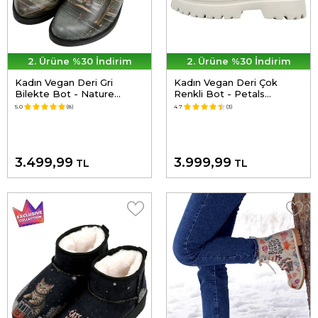
2. Ürüne %30 İndirim
2. Ürüne %30 İndirim
Kadın Vegan Deri Gri
Kadın Vegan Deri Çok
Bilekte Bot - Nature
Renkli Bot - Petals
Tasarım
Tasarım
5.0
(8)
4.7
(3)
3.499,99
3.999,99
TL
TL