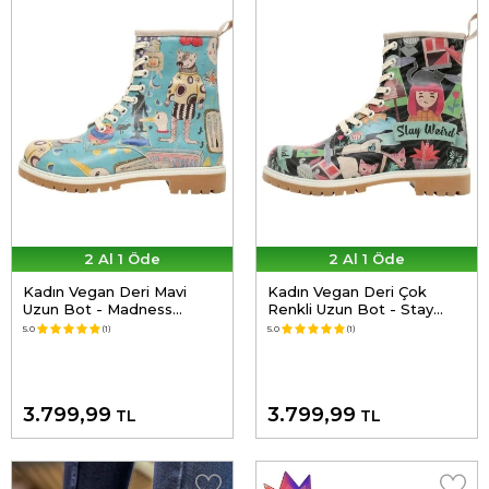
2 Al 1 Öde
2 Al 1 Öde
Kadın Vegan Deri Mavi
Kadın Vegan Deri Çok
Uzun Bot - Madness
Renkli Uzun Bot - Stay
Tasarım
Weird Tasarım
5.0
(1)
5.0
(1)
3.799,99
3.799,99
TL
TL