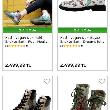
2 Al 1 Öde
2 Al 1 Öde
Kadın Vegan Deri Haki
Kadın Vegan Deri Beyaz
Bilekte Bot - Feel, Heal,
Bilekte Bot - Dreams for
Live Tasarım
Dreamers Tasarım
5.0
(3)
📷
5.0
(5)
📷
2.499,99
2.499,99
TL
TL