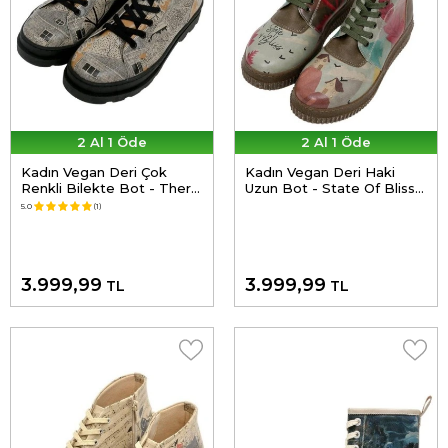
2 Al 1 Öde
2 Al 1 Öde
Kadın Vegan Deri Çok
Kadın Vegan Deri Haki
Renkli Bilekte Bot - There
Uzun Bot - State Of Bliss
You Are Tasarım
Tasarım
5.0
(1)
3.999,99
3.999,99
TL
TL