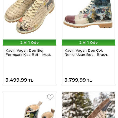
2 Al 1 Öde
2 Al 1 Öde
Kadın Vegan Deri Bej
Kadın Vegan Deri Çok
Fermuarlı Kısa Bot - Music
Renkli Uzun Bot - Brush
on World Off Tasarım
Strokes Tasarım
3.499,99
3.799,99
TL
TL