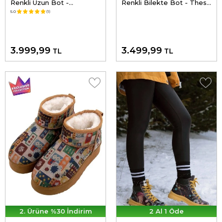
Renkli Uzun Bot -
Renkli Bilekte Bot - These
Together We Fly Tasarım
are Ma Nuts Tasarım
5.0
(1)
3.999,99
3.499,99
TL
TL
2. Ürüne %30 İndirim
2 Al 1 Öde