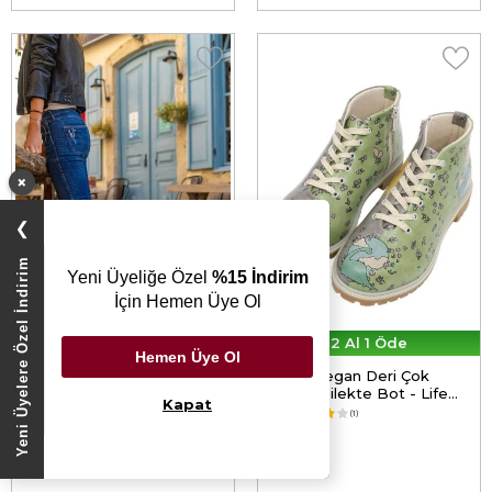
×
❯
Yeni Üyelere Özel İndirim
Yeni Üyeliğe Özel
%15 İndirim
İçin Hemen Üye Ol
2 Al 1 Öde
2 Al 1 Öde
Hemen Üye Ol
Kadın Vegan Deri Siyah
Kadın Vegan Deri Çok
Bot - Be the Change
Renkli Bilekte Bot - Life
Kapat
Tasarım
Goes On Tasarım
5.0
(4)
4.0
(1)