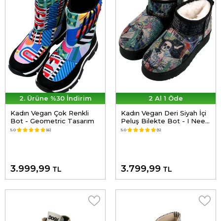
2. Ürüne %30 İndirim
2 Al 1 Öde
Kadın Vegan Çok Renkli
Kadın Vegan Deri Siyah İçi
Bot - Geometric Tasarım
Peluş Bilekte Bot - I Need
Art Tasarım
5.0
(6)
5.0
(5)
3.999,99
3.799,99
TL
TL