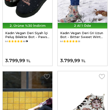
2. Ürüne %30 İndirim
2 Al 1 Öde
Kadın Vegan Deri Siyah İçi
Kadın Vegan Deri Gri Uzun
Peluş Bilekte Bot - Paws
Bot - Bitter Sweet Winter
on Taksim Tasarım
Tasarım
5.0
(6)
📷
5.0
(3)
3.799,99
3.799,99
TL
TL