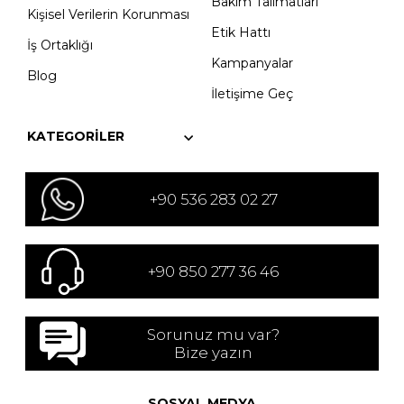
Bakım Talimatları
Kişisel Verilerin Korunması
Etik Hattı
İş Ortaklığı
Kampanyalar
Blog
İletişime Geç
KATEGORILER
+90 536 283 02 27
+90 850 277 36 46
Sorunuz mu var?
Bize yazın
SOSYAL MEDYA