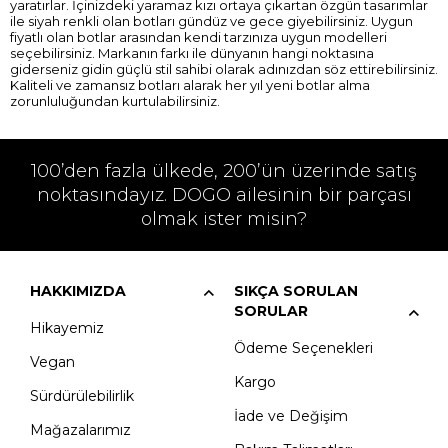
yaratırlar. İçinizdeki yaramaz kızı ortaya çıkartan özgün tasarımlar
ile siyah renkli olan botları gündüz ve gece giyebilirsiniz. Uygun
fiyatlı olan botlar arasından kendi tarzınıza uygun modelleri
seçebilirsiniz. Markanın farkı ile dünyanın hangi noktasına
giderseniz gidin güçlü stil sahibi olarak adınızdan söz ettirebilirsiniz.
Kaliteli ve zamansız botları alarak her yıl yeni botlar alma
zorunluluğundan kurtulabilirsiniz.
100’den fazla ülkede, 200’ün üzerinde satış
noktasındayız. DOGO ailesinin bir parçası
olmak ister misin?
HAKKIMIZDA
SIKÇA SORULAN
SORULAR
Hikayemiz
Ödeme Seçenekleri
Vegan
Kargo
Sürdürülebilirlik
İade ve Değişim
Mağazalarımız