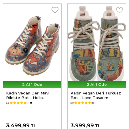
2 Al 1 Öde
2 Al 1 Öde
Kadın Vegan Deri Mavi
Kadın Vegan Deri Turkuaz
Bilekte Bot - Hello
Bot - Love Tasarım
Pumpkin Tasarım
5.0
(1)
📷
5.0
(1)
3.499,99
3.999,99
TL
TL