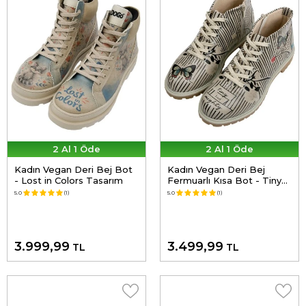
2 Al 1 Öde
2 Al 1 Öde
Kadın Vegan Deri Bej Bot
Kadın Vegan Deri Bej
- Lost in Colors Tasarım
Fermuarlı Kısa Bot - Tiny
But Mighty Tasarım
5.0
(1)
5.0
(1)
3.999,99
3.499,99
TL
TL