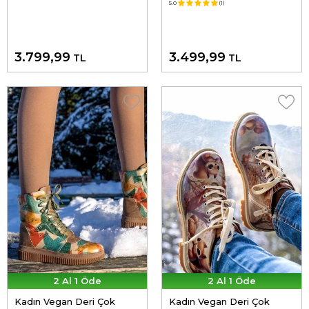
Hooman Tasarım
Wings Tasarım
5.0
(1)
3.799,99
3.499,99
TL
TL
2 Al 1 Öde
2 Al 1 Öde
Kadın Vegan Deri Çok
Kadın Vegan Deri Çok