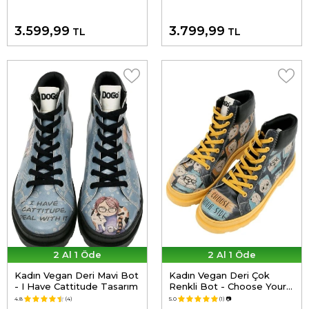
3.599,99
3.799,99
TL
TL
2 Al 1 Öde
2 Al 1 Öde
Kadın Vegan Deri Mavi Bot
Kadın Vegan Deri Çok
- I Have Cattitude Tasarım
Renkli Bot - Choose Your
Side Tasarım
4.8
(4)
5.0
(1)
📷