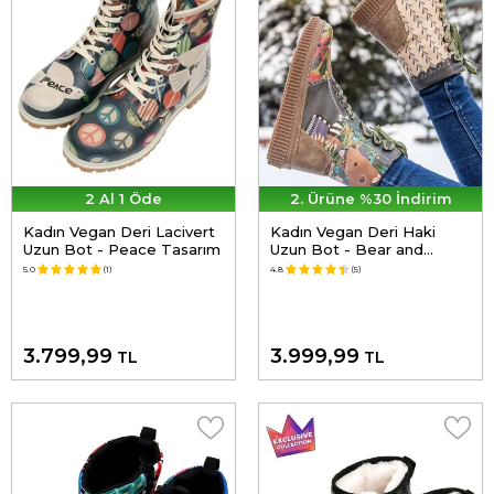
2 Al 1 Öde
2. Ürüne %30 İndirim
Kadın Vegan Deri Lacivert
Kadın Vegan Deri Haki
Uzun Bot - Peace Tasarım
Uzun Bot - Bear and
Flowers Tasarım
5.0
(1)
4.8
(5)
3.799,99
3.999,99
TL
TL