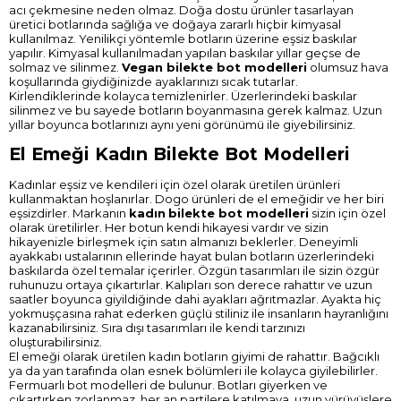
acı çekmesine neden olmaz. Doğa dostu ürünler tasarlayan
üretici botlarında sağlığa ve doğaya zararlı hiçbir kimyasal
kullanılmaz. Yenilikçi yöntemle botların üzerine eşsiz baskılar
yapılır. Kimyasal kullanılmadan yapılan baskılar yıllar geçse de
solmaz ve silinmez.
Vegan bilekte bot modelleri
olumsuz hava
koşullarında giydiğinizde ayaklarınızı sıcak tutarlar.
Kirlendiklerinde kolayca temizlenirler. Üzerlerindeki baskılar
silinmez ve bu sayede botların boyanmasına gerek kalmaz. Uzun
yıllar boyunca botlarınızı aynı yeni görünümü ile giyebilirsiniz.
El Emeği Kadın Bilekte Bot Modelleri
Kadınlar eşsiz ve kendileri için özel olarak üretilen ürünleri
kullanmaktan hoşlanırlar. Dogo ürünleri de el emeğidir ve her biri
eşsizdirler. Markanın
kadın
bilekte bot modelleri
sizin için özel
olarak üretilirler. Her botun kendi hikayesi vardır ve sizin
hikayenizle birleşmek için satın almanızı beklerler. Deneyimli
ayakkabı ustalarının ellerinde hayat bulan botların üzerlerindeki
baskılarda özel temalar içerirler. Özgün tasarımları ile sizin özgür
ruhunuzu ortaya çıkartırlar. Kalıpları son derece rahattır ve uzun
saatler boyunca giyildiğinde dahi ayakları ağrıtmazlar. Ayakta hiç
yokmuşçasına rahat ederken güçlü stiliniz ile insanların hayranlığını
kazanabilirsiniz. Sıra dışı tasarımları ile kendi tarzınızı
oluşturabilirsiniz.
El emeği olarak üretilen kadın botların giyimi de rahattır. Bağcıklı
ya da yan tarafında olan esnek bölümleri ile kolayca giyilebilirler.
Fermuarlı bot modelleri de bulunur. Botları giyerken ve
çıkartırken zorlanmaz, her an partilere katılmaya, uzun yürüyüşlere