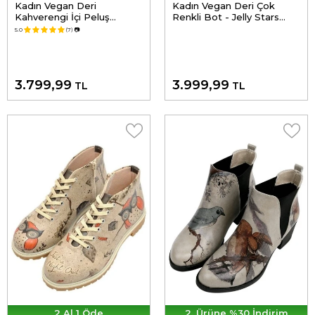
Kadın Vegan Deri
Kadın Vegan Deri Çok
Kahverengi İçi Peluş
Renkli Bot - Jelly Stars
Bilekte Bot - Anatolian
Tasarım
5.0
(7)
📷
Patterns Tasarım
3.799,99
3.999,99
TL
TL
2 Al 1 Öde
2. Ürüne %30 İndirim