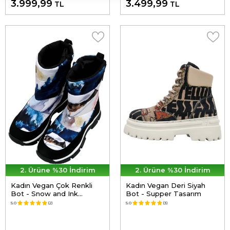
3.999,99
3.499,99
TL
TL
2. Ürüne %30 İndirim
2. Ürüne %30 İndirim
Kadın Vegan Çok Renkli
Kadın Vegan Deri Siyah
Bot - Snow and Ink
Bot - Supper Tasarım
Tasarım
5.0
(2)
5.0
(3)