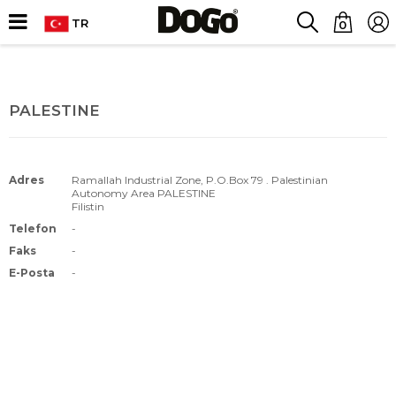
TR
0
PALESTINE
Adres
Ramallah Industrial Zone, P.O.Box 79 . Palestinian
Autonomy Area PALESTINE
Filistin
Telefon
-
Faks
-
E-Posta
-