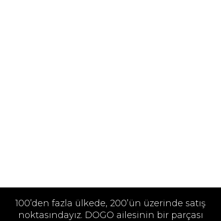
100’den fazla ülkede, 200’ün üzerinde satış
noktasındayız. DOGO ailesinin bir parçası