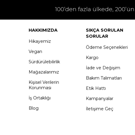
100’den fazla ülkede, 200’ün
HAKKIMIZDA
SIKÇA SORULAN
SORULAR
Hikayemiz
Ödeme Seçenekleri
Vegan
Kargo
Sürdürülebilirlik
İade ve Değişim
Mağazalarımız
Bakım Talimatları
Kişisel Verilerin
Korunması
Etik Hattı
İş Ortaklığı
Kampanyalar
Blog
İletişime Geç