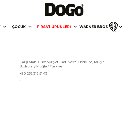
K
ÇOCUK
FIRSAT ÜRÜNLERI
WARNER BROS
Çarşı Mah. Cumhuriyet Cad. No:89 Bodrum, Muğla
Bodrum / Muğla / Türkiye
+90 252 313 51 43
-
-