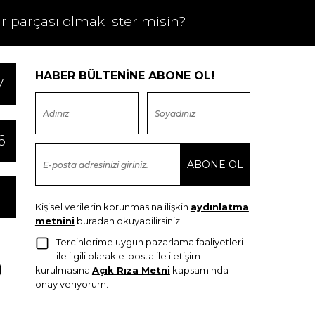
ir parçası olmak ister misin?
HABER BÜLTENİNE ABONE OL!
7
6
Kişisel verilerin korunmasına ilişkin
aydınlatma
metnini
buradan okuyabilirsiniz.
Tercihlerime uygun pazarlama faaliyetleri
ile ilgili olarak e-posta ile iletişim
kurulmasına
Açık Rıza Metni
kapsamında
onay veriyorum.