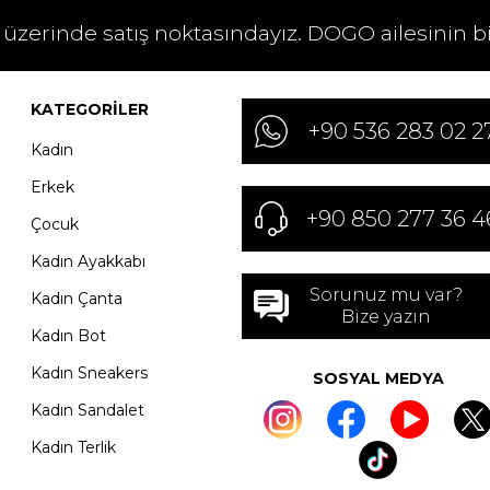
 üzerinde satış noktasındayız. DOGO ailesinin b
KATEGORILER
+90 536 283 02 2
Kadın
Erkek
+90 850 277 36 4
Çocuk
Kadın Ayakkabı
Sorunuz mu var?
Kadın Çanta
Bize yazın
Kadın Bot
Kadın Sneakers
SOSYAL MEDYA
Kadın Sandalet
Kadın Terlik