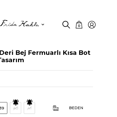
0
eri Bej Fermuarlı Kısa Bot
Tasarım
39
40
41
BEDEN