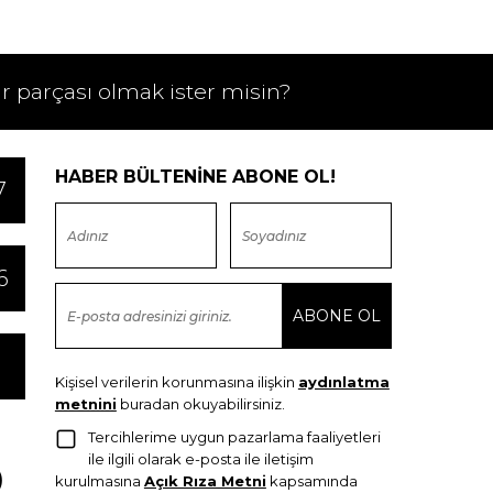
ir parçası olmak ister misin?
HABER BÜLTENİNE ABONE OL!
7
6
Kişisel verilerin korunmasına ilişkin
aydınlatma
metnini
buradan okuyabilirsiniz.
Tercihlerime uygun pazarlama faaliyetleri
ile ilgili olarak e-posta ile iletişim
kurulmasına
Açık Rıza Metni
kapsamında