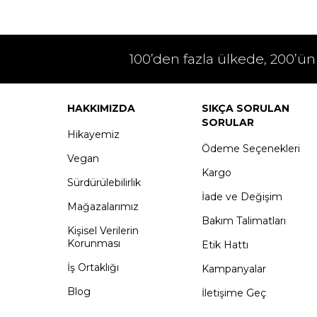
100’den fazla ülkede, 200’ün
HAKKIMIZDA
SIKÇA SORULAN
SORULAR
Hikayemiz
Ödeme Seçenekleri
Vegan
Kargo
Sürdürülebilirlik
İade ve Değişim
Mağazalarımız
Bakım Talimatları
Kişisel Verilerin
Korunması
Etik Hattı
İş Ortaklığı
Kampanyalar
Blog
İletişime Geç