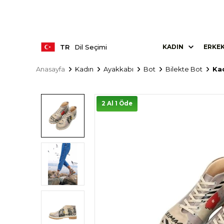
TR
Dil Seçimi
KADIN
ERKE
Anasayfa
Kadın
Ayakkabı
Bot
Bilekte Bot
Kad
2 Al 1 Öde