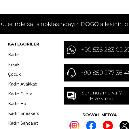
 üzerinde satış noktasındayız. DOGO ailesinin b
KATEGORILER
+90 536 283 02 2
Kadın
Erkek
+90 850 277 36 4
Çocuk
Kadın Ayakkabı
Sorunuz mu var?
Kadın Çanta
Bize yazın
Kadın Bot
Kadın Sneakers
SOSYAL MEDYA
Kadın Sandalet