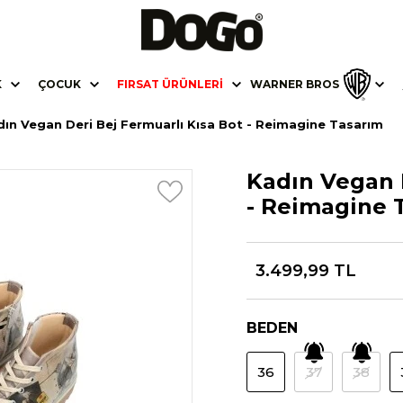
K
ÇOCUK
FIRSAT ÜRÜNLERI
WARNER BROS
ın Vegan Deri Bej Fermuarlı Kısa Bot - Reimagine Tasarım
Kadın Vegan D
- Reimagine 
3.499,99 TL
BEDEN
36
37
38