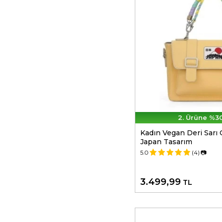
2. Ürüne %30
Kadın Vegan Deri Sarı
Japan Tasarım
5.0
(4)
📷
3.499,99
TL