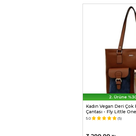
2. Ürüne %30
Kadın Vegan Deri Çok
Çantası - Fly Little On
5.0
(5)