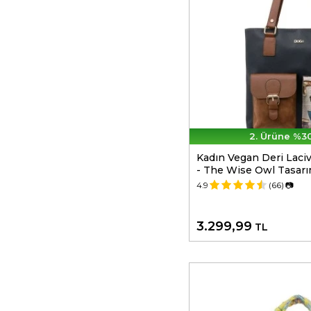
2. Ürüne %30
Kadın Vegan Deri Laci
- The Wise Owl Tasar
4.9
(66)
📷
3.299,99
TL