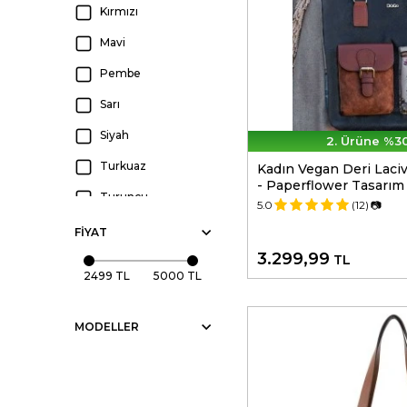
Kırmızı
Mavi
Pembe
Sarı
Siyah
2. Ürüne %30
Turkuaz
Kadın Vegan Deri Laci
- Paperflower Tasarım
Turuncu
5.0
(12)
📷
Lacivert
FIYAT
3.299,99
Çok Renkli
TL
2499 TL
5000 TL
Lila
MODELLER