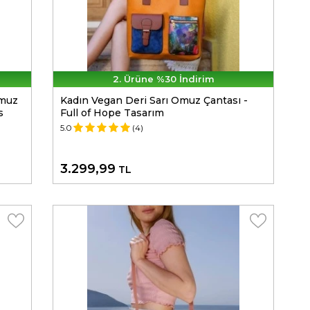
2. Ürüne %30 İndirim
Omuz
Kadın Vegan Deri Sarı Omuz Çantası -
s
Full of Hope Tasarım
5.0
(4)
3.299,99
TL