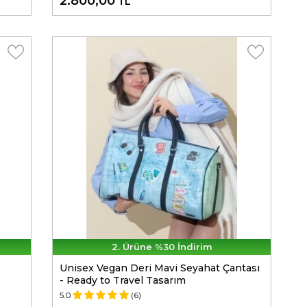
2.800,00
TL
2. Ürüne %30 İndirim
Unisex Vegan Deri Mavi Seyahat Çantası
- Ready to Travel Tasarım
5.0
(6)