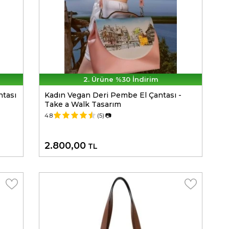
2. Ürüne %30 İndirim
ntası
Kadın Vegan Deri Pembe El Çantası -
Take a Walk Tasarım
4.8
(5)
📷
2.800,00
TL