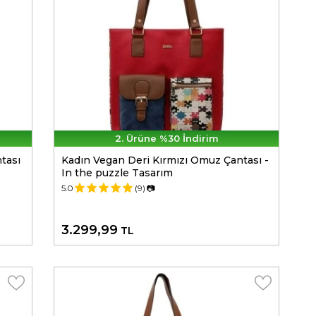
2. Ürüne %30 İndirim
tası
Kadın Vegan Deri Kırmızı Omuz Çantası -
In the puzzle Tasarım
5.0
(9)
📷
3.299,99
TL