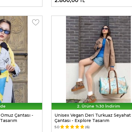
2.800,00
TL
Öde
2. Ürüne %30 İndirim
 Omuz Çantası -
Unisex Vegan Deri Turkuaz Seyahat
 Tasarım
Çantası - Explore Tasarım
5.0
(6)