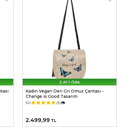
2 Al 1 Öde
tası
Kadın Vegan Deri Gri Omuz Çantası -
Change is Good Tasarım
5.0
(3)
📷
2.499,99
TL