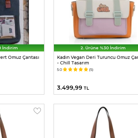
 İndirim
2. Ürüne %30 İndirim
vert Omuz Çantası
Kadın Vegan Deri Turuncu Omuz Ça
- Chill Tasarım
5.0
(5)
3.499,99
TL