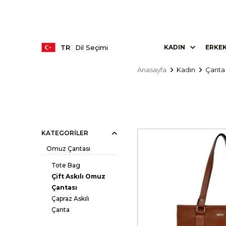
TR
Dil Seçimi
KADIN
ERKE
Anasayfa
Kadın
Çanta
KATEGORILER
Omuz Çantası
Tote Bag
Çift Askılı Omuz
Çantası
Çapraz Askılı
Çanta