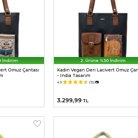
 İndirim
2. Ürüne %30 İndirim
vert Omuz Çantası
Kadın Vegan Deri Lacivert Omuz Çan
ım
- India Tasarım
4.9
(15)
📷
3.299,99
TL