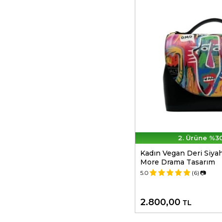
2. Ürüne %30
Kadın Vegan Deri Siyah
More Drama Tasarım
5.0
(6)
📷
2.800,00
TL