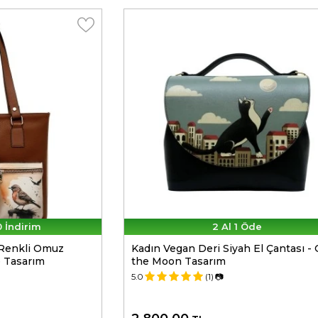
 İndirim
2 Al 1 Öde
 Renkli Omuz
Kadın Vegan Deri Siyah El Çantası -
e Tasarım
the Moon Tasarım
5.0
(1)
📷