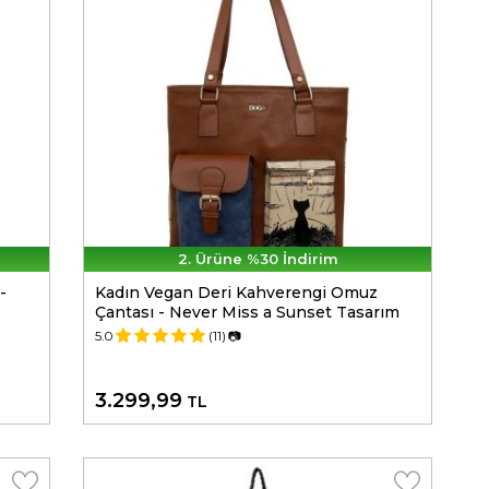
2. Ürüne %30 İndirim
-
Kadın Vegan Deri Kahverengi Omuz
Çantası - Never Miss a Sunset Tasarım
5.0
(11)
📷
3.299,99
TL