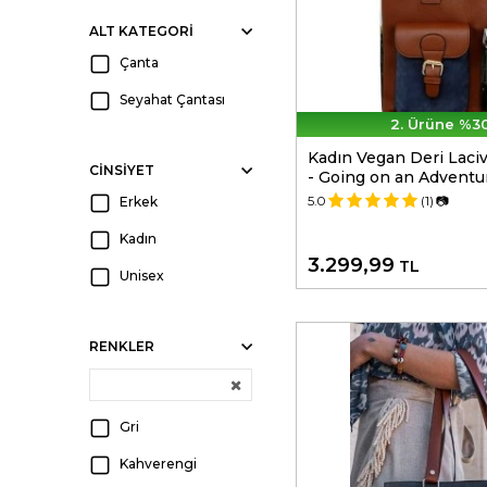
ALT KATEGORİ
Çanta
Seyahat Çantası
2. Ürüne %30
Kadın Vegan Deri Laci
CINSIYET
- Going on an Adventu
5.0
(1)
📷
Erkek
Kadın
3.299,99
TL
Unisex
RENKLER
Gri
Kahverengi