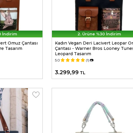
 İndirim
2. Ürüne %30 İndirim
vert Omuz Çantası
Kadın Vegan Deri Lacivert Leopar 
re Tasarım
Çantası - Warner Bros Looney Tune
Leopard Tasarım
5.0
(1)
📷
3.299,99
TL