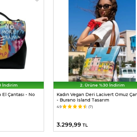
 İndirim
2. Ürüne %30 İndirim
 El Çantası - No
Kadın Vegan Deri Lacivert Omuz Çan
- Burano Island Tasarım
4.9
(7)
3.299,99
TL