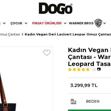
K
ÇOCUK
FIRSAT ÜRÜNLERI
WARNER BROS
 Omuz Çantası
Kadın Vegan Deri Lacivert Leopar Omuz Çantas
Kadın Vegan 
Çantası - Wa
Leopard Tasa
📷
(1)
3.299,99 TL
BEDEN