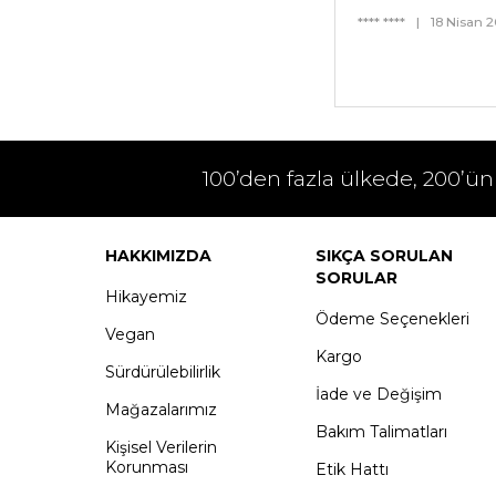
**** ****
|
18 Nisan 
100’den fazla ülkede, 200’ün
HAKKIMIZDA
SIKÇA SORULAN
SORULAR
Hikayemiz
Ödeme Seçenekleri
Vegan
Kargo
Sürdürülebilirlik
İade ve Değişim
Mağazalarımız
Bakım Talimatları
Kişisel Verilerin
Korunması
Etik Hattı