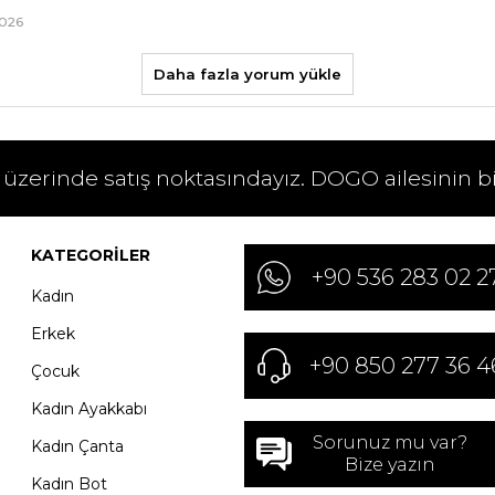
2026
Daha fazla yorum yükle
 üzerinde satış noktasındayız. DOGO ailesinin b
KATEGORILER
+90 536 283 02 2
Kadın
Erkek
+90 850 277 36 4
Çocuk
Kadın Ayakkabı
Sorunuz mu var?
Kadın Çanta
Bize yazın
Kadın Bot