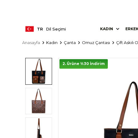
TR
Dil Seçimi
KADIN
ERKE
Anasayfa
Kadın
Çanta
Omuz Çantası
Çift Askılı
2. Ürüne %30 İndirim