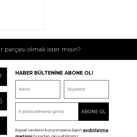
ir parçası olmak ister misin?
HABER BÜLTENİNE ABONE OL!
7
6
Kişisel verilerin korunmasına ilişkin
aydınlatma
metnini
buradan okuyabilirsiniz.