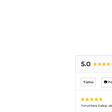
5.0
Tümü
📷 Fo
Yorumlara bakıp a