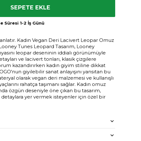
SEPETE EKLE
 Süresi 1-2 İş Günü
 anlatır. Kadın Vegan Deri Lacivert Leopar Omuz
 Looney Tunes Leopard Tasarım, Looney
yasını leopar deseninin iddialı görünümüyle
ayları ve lacivert tonları, klasik çizgilere
rum kazandırırken kadın giyim stiline dikkat
DOGO'nun giyilebilir sanat anlayışını yansıtan bu
teryal olarak vegan deri malzemesi ve kullanışlı
yaçlarını rahatça taşımanı sağlar. Kadın omuz
ında özgün deseniyle öne çıkan bu tasarım,
lı detaylara yer vermek isteyenler için özel bir