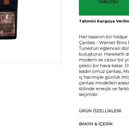
TABLOSU
Tahmini Kargoya Verilme
Her tasarım bir hikâye
Çantası - Warner Bros
Tunes'un eğlenceli dün
buluşturur. Hareketli det
modern ve cesur bir yo
çekici bir hava katar. 
kadın omuz çantası, Ma
iç hacmiyle günlük ihti
çantası modelleri aras
stilinde enerjik ve fark
seçimdir.
ÜRÜN ÖZELLIKLERI
BAKIM & İÇERİK