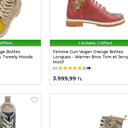
 Offert
1 Acheté, 1 Offert
ge Bottes
Femme Cuir Vegan Orange Bottes
s Tweety Moods
Longues - Warner Bros Tom et Jerr
Motif
5.0
(5)
📷
3.999,99
TL