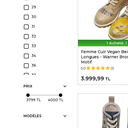
29
30
31
32
1 Acheté, 1
33
Femme Cuir Vegan Bei
34
Longues - Warner Bro
Motif
36
5.0
(1)
37
3.999,99
TL
38
PRIX
39
3799 TL
4000 TL
40
41
MODÈLES
42