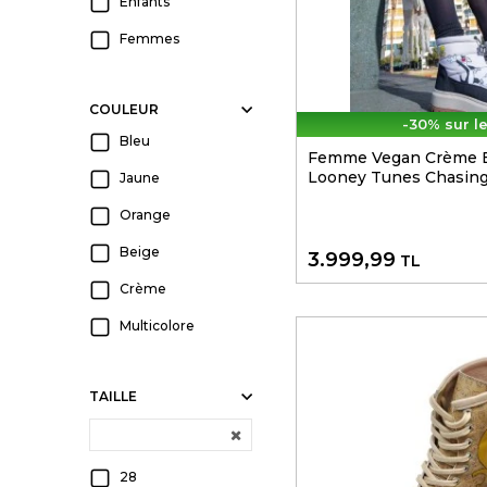
Enfants
Femmes
COULEUR
-30% sur l
Bleu
Femme Vegan Crème B
Looney Tunes Chasing
Jaune
Orange
Beige
3.999,99
TL
Crème
Multicolore
TAILLE
28