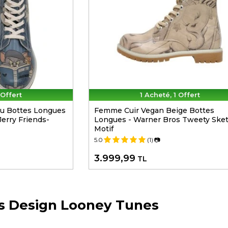
 Offert
1 Acheté, 1 Offert
u Bottes Longues
Femme Cuir Vegan Beige Bottes
erry Friends-
Longues - Warner Bros Tweety Ske
Motif
5.0
(1)
📷
3.999,99
TL
s Design Looney Tunes