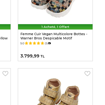
1 Acheté, 1 Offert
Femme Cuir Vegan Multicolore Bottes -
ellow
Warner Bros Despicable Motif
5.0
(1)
📷
3.799,99
TL