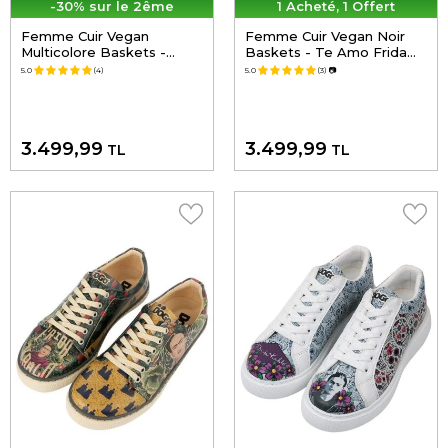
-30% sur le 2ême
1 Acheté, 1 Offert
Femme Cuir Vegan
Femme Cuir Vegan Noir
Multicolore Baskets -
Baskets - Te Amo Frida
Frida Kahlo in Letters
Kahlo Motif
5.0
(4)
5.0
(3)
📷
Motif
3.499,99
3.499,99
TL
TL