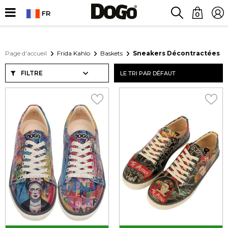
FR
0
Page d'accueil
Frida Kahlo
Baskets
Sneakers Décontractées
FILTRE