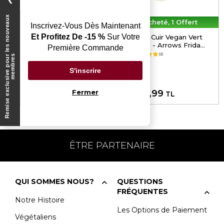
❯
R
e
m
i
s
e
e
x
c
l
u
s
i
v
e
p
o
u
l
e
s
n
o
u
v
e
a
u
x
m
e
m
b
r
e
1 Acheté, 1 Offert
1 Acheté, 1 Offert
Inscrivez-Vous Dès Maintenant
Et Profitez De -15 %
Sur Votre
Femme Cuir Vegan Blanc
Femme Cuir Vegan Vert
Baskets - Viva la Vida
Baskets - Arrows Frida
Première Commande
Frida Kahlo Motif
Kahlo Motif
5.0
(3)
r
s
S'inscrire
Fermer
3.499,99
3.499,99
TL
TL
ÊTRE PARTENAIRE
QUI SOMMES NOUS?
QUESTIONS
FRÉQUENTES
Notre Histoire
Les Options de Paiement
Végétaliens