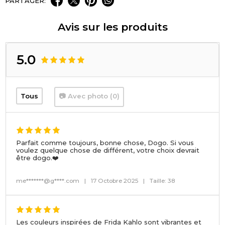
PARTAGER:
Avis sur les produits
5.0
Tous
📷 Avec photo (0)
Parfait comme toujours, bonne chose, Dogo. Si vous
voulez quelque chose de différent, votre choix devrait
être dogo.❤️
me*******@g****.com
|
17 Octobre 2025
|
Taille: 38
Les couleurs inspirées de Frida Kahlo sont vibrantes et