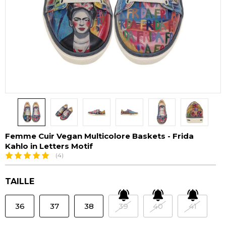
Femme Cuir Vegan Multicolore Baskets - Frida
Kahlo in Letters Motif
(4)
TAILLE
36
37
38
39
40
41