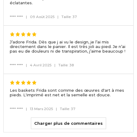
éclatantes.
**** ****
|
09 Août 2025
|
Taille: 37
J’adore Frida. Dès que j ai vu le design, je l’ai mis
directement dans le panier. Il est très joli au pied. Je n’ai
pas eu de douleurs ni de transpiration, j’aime beaucoup !
**** ****
|
4 Avril 2025
|
Taille: 38
Les baskets Frida sont comme des œuvres d'art à mes
pieds. L'imprimé est net et la semelle est douce.
**** ****
|
13 Mars 2025
|
Taille: 37
Charger plus de commentaires