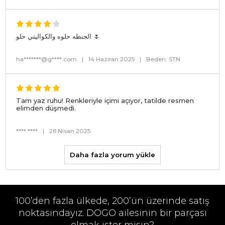
الجنطه حلوه والكواليتي حلو 🌷
ha*******@g****.com
|
14 Haziran 2025
|
Beden: STN
Tam yaz ruhu! Renkleriyle içimi açıyor, tatilde resmen
elimden düşmedi.
**** ****
|
28 Nisan 2025
Daha fazla yorum yükle
100’den fazla ülkede, 200’ün üzerinde satış
noktasındayız. DOGO ailesinin bir parçası