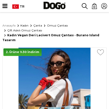
TR
0
Anasayfa
Kadın
Çanta
Omuz Çantası
Çift Askılı Omuz Çantası
Kadın Vegan Deri Lacivert Omuz Çantası - Burano Island
Tasarım
2. Ürüne %30 İndirim