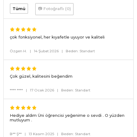
Tümü
📷 Fotoğraflı (0)
çok fonksiyonel, her kıyafetle uyuyor ve kaliteli
Özgen H.
|
14 Şubat 2026
|
Beden: Standart
Çok güzel, kalitesini beğendim
**** ****
|
17 Ocak 2026
|
Beden: Standart
Hediye aldım Üni öğrencisi yeğenime o sevdi . O yüzden
mutluyum .
B** Ş**
|
13 Kasım 2025
|
Beden: Standart