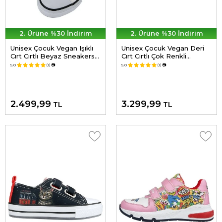
2. Ürüne %30 İndirim
2. Ürüne %30 İndirim
Unisex Çocuk Vegan Işıklı
Unisex Çocuk Vegan Deri
Cırt Cırtlı Beyaz Sneakers -
Cırt Cırtlı Çok Renkli
Warner Bros Looney
Sneakers - Warner Bros
5.0
(1)
📷
5.0
(1)
📷
Tunes Love Tweety
Looney Tunes Catch Me
Tasarım
Tom&Jerry Tasarım
2.499,99
3.299,99
TL
TL