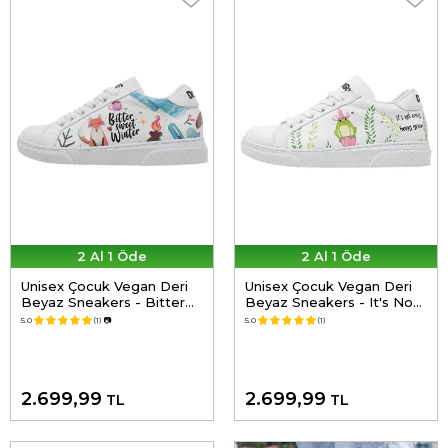
2 Al 1 Öde
2 Al 1 Öde
Unisex Çocuk Vegan Deri
Unisex Çocuk Vegan Deri
Beyaz Sneakers - Bitter
Beyaz Sneakers - It's Not
Sweet Winter Tasarım
Easy Being Green Tasarım
5.0
(1)
📷
5.0
(1)
2.699,99
2.699,99
TL
TL