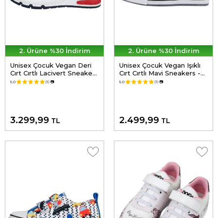
2. Ürüne %30 İndirim
2. Ürüne %30 İndirim
Unisex Çocuk Vegan Deri
Unisex Çocuk Vegan Işıklı
Cırt Cırtlı Lacivert Sneakers
Cırt Cırtlı Mavi Sneakers -
- Warner Bros Marine
Warner Bros Dc Villains
5.0
(1)
📷
5.0
(1)
📷
Tunes Looney Tunes
Tasarım
Tasarım
3.299,99
2.499,99
TL
TL