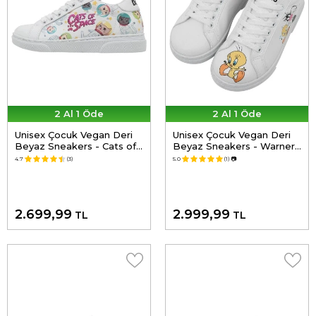
2 Al 1 Öde
2 Al 1 Öde
Unisex Çocuk Vegan Deri
Unisex Çocuk Vegan Deri
Beyaz Sneakers - Cats of
Beyaz Sneakers - Warner
Space Tasarım
Bros Best of Tweety and
4.7
(3)
5.0
(1)
📷
Sylvester Tasarım
2.699,99
2.999,99
TL
TL