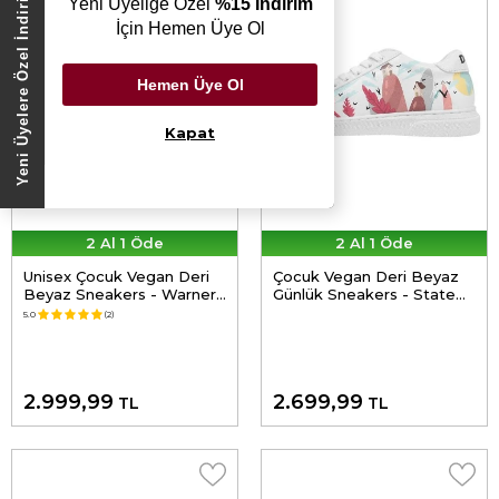
Yeni Üyelere Özel İndirim
Yeni Üyeliğe Özel
%15 İndirim
İçin Hemen Üye Ol
Hemen Üye Ol
Kapat
2 Al 1 Öde
2 Al 1 Öde
Unisex Çocuk Vegan Deri
Çocuk Vegan Deri Beyaz
Beyaz Sneakers - Warner
Günlük Sneakers - State
Bros Tweety Feeling
Of Bliss Tasarım
5.0
(2)
Happy Tasarım
2.999,99
2.699,99
TL
TL