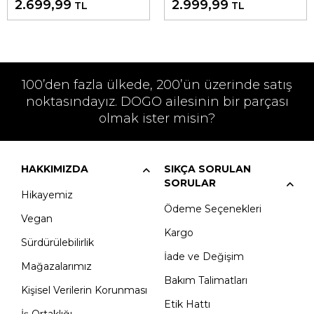
2.699,99
2.999,99
TL
TL
100’den fazla ülkede, 200’ün üzerinde satış
noktasındayız. DOGO ailesinin bir parçası
olmak ister misin?
HAKKIMIZDA
SIKÇA SORULAN
SORULAR
Hikayemiz
Ödeme Seçenekleri
Vegan
Kargo
Sürdürülebilirlik
İade ve Değişim
Mağazalarımız
Bakım Talimatları
Kişisel Verilerin Korunması
Etik Hattı