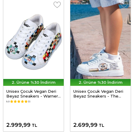
2. Ürüne %30 İndirim
2. Ürüne %30 İndirim
Unisex Çocuk Vegan Deri
Unisex Çocuk Vegan Deri
Beyaz Sneakers - Warner
Beyaz Sneakers - The
Bros You're Despicable
Wise Owl Tasarım
5.0
(1)
Tasarım
2.999,99
2.699,99
TL
TL