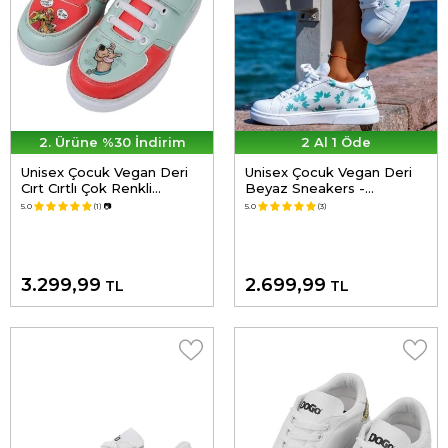
2. Ürüne %30 İndirim
2 Al 1 Öde
Unisex Çocuk Vegan Deri
Unisex Çocuk Vegan Deri
Cırt Cırtlı Çok Renkli
Beyaz Sneakers -
Sneakers - Warner Bros
Everything is Gonna Be
5.0
(1)
📷
5.0
(3)
Hungry Doo Scooby Doo
Purrfect Tasarım
Tasarım
3.299,99
2.699,99
TL
TL