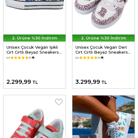
2. Ürüne %30 İndirim
2. Ürüne %30 İndirim
Unisex Çocuk Vegan Işıklı
Unisex Çocuk Vegan Deri
Cırt Cırtlı Beyaz Sneakers -
Cırt Cırtlı Beyaz Sneakers -
Just Go Somewhere
Warner Bros Looney
5.0
(1)
📷
5.0
(1)
📷
Tasarım
Tunes B for Bugs Bunny
Tasarım
2.299,99
3.299,99
TL
TL