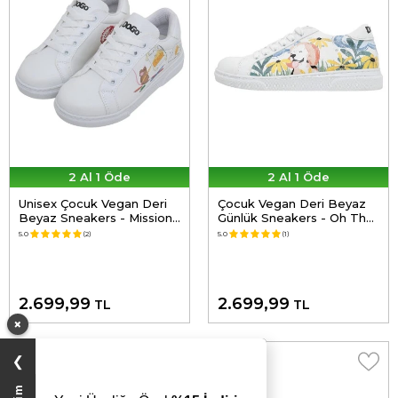
2 Al 1 Öde
2 Al 1 Öde
Unisex Çocuk Vegan Deri
Çocuk Vegan Deri Beyaz
Beyaz Sneakers - Mission
Günlük Sneakers - Oh The
Cheese Possible Tasarım
Bliss Tasarım
5.0
(2)
5.0
(1)
2.699,99
2.699,99
TL
TL
×
❯