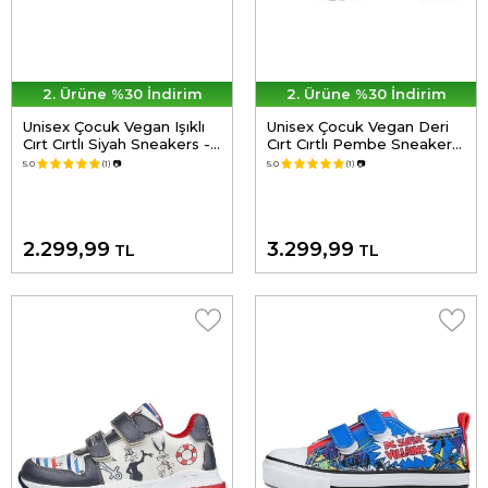
2. Ürüne %30 İndirim
2. Ürüne %30 İndirim
Unisex Çocuk Vegan Işıklı
Unisex Çocuk Vegan Deri
Cırt Cırtlı Siyah Sneakers -
Cırt Cırtlı Pembe Sneakers
Paws on Taksim Tasarım
- Warner Bros Seriously
5.0
(1)
📷
5.0
(1)
📷
Looney Tunes Tasarım
2.299,99
3.299,99
TL
TL