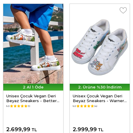
2 Al 1 Öde
2. Ürüne %30 İndirim
Unisex Çocuk Vegan Deri
Unisex Çocuk Vegan Deri
Beyaz Sneakers - Better
Beyaz Sneakers - Warner
Together Tasarım
Bros Tom ve Jerry
5.0
(1)
5.0
(4)
Together-and-Apart
Tasarım
2.699,99
2.999,99
TL
TL