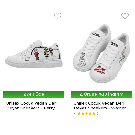
2 Al 1 Öde
2. Ürüne %30 İndirim
Unisex Çocuk Vegan Deri
Unisex Çocuk Vegan Deri
Beyaz Sneakers - Party
Beyaz Sneakers - Warner
Tasarım
Bros What's up Doc Bugs
5.0
(1)
Bunny Tasarım