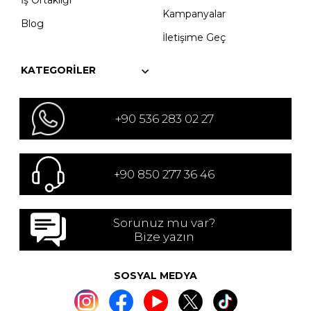
İş Ortaklığı
Kampanyalar
Blog
İletişime Geç
KATEGORILER
+90 536 283 02 27
+90 850 277 36 46
Sorunuz mu var?
Bize yazın
SOSYAL MEDYA