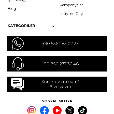
İş Ortaklığı
Kampanyalar
Blog
İletişime Geç
KATEGORILER
+90 536 283 02 27
+90 850 277 36 46
Sorunuz mu var?
Bize yazın
SOSYAL MEDYA