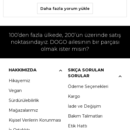
Daha fazla yorum yükle
100’den fazla ülkede, 200’ün üzerinde satış
noktasındayız. DOGO ailesinin bir parçası
olmak ister misin?
HAKKIMIZDA
SIKÇA SORULAN
SORULAR
Hikayemiz
Ödeme Seçenekleri
Vegan
Kargo
Sürdürülebilirlik
İade ve Değişim
Mağazalarımız
Bakım Talimatları
Kişisel Verilerin Korunması
Etik Hattı