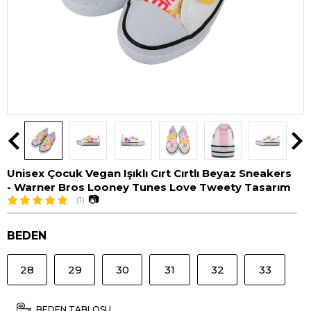
Unisex Çocuk Vegan Işıklı Cırt Cırtlı Beyaz Sneakers
- Warner Bros Looney Tunes Love Tweety Tasarım
📷
(1)
BEDEN
28
29
30
31
32
33
BEDEN TABLOSU