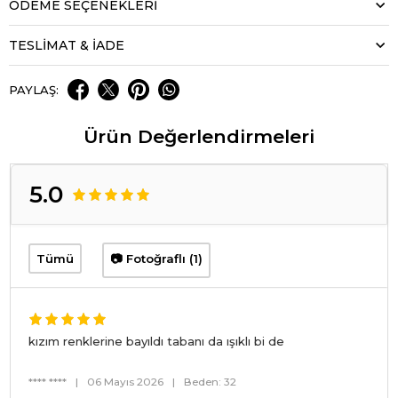
ÖDEME SEÇENEKLERI
TESLİMAT & İADE
PAYLAŞ:
Ürün Değerlendirmeleri
5.0
Tümü
📷 Fotoğraflı (1)
kızım renklerine bayıldı tabanı da ışıklı bi de
**** ****
|
06 Mayıs 2026
|
Beden: 32