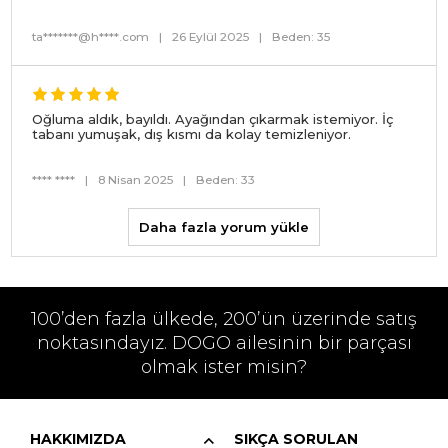
ta*******@h****.com
|
26 Eylül 2025
|
Beden: 35
Oğluma aldık, bayıldı. Ayağından çıkarmak istemiyor. İç
tabanı yumuşak, dış kısmı da kolay temizleniyor.
**** ****
|
8 Nisan 2025
|
Beden: 33
Daha fazla yorum yükle
100’den fazla ülkede, 200’ün üzerinde satış
noktasındayız. DOGO ailesinin bir parçası
olmak ister misin?
HAKKIMIZDA
SIKÇA SORULAN