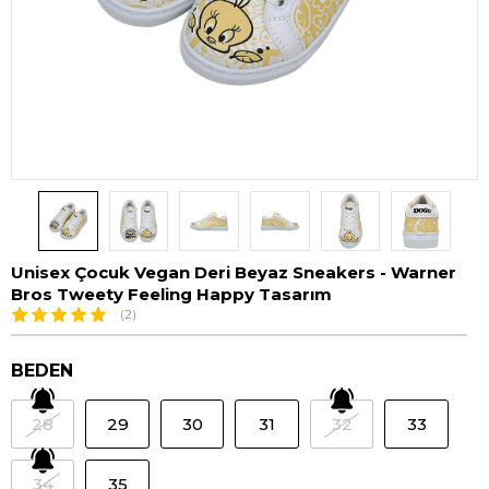
Unisex Çocuk Vegan Deri Beyaz Sneakers - Warner
Bros Tweety Feeling Happy Tasarım
(2)
BEDEN
28
29
30
31
32
33
34
35