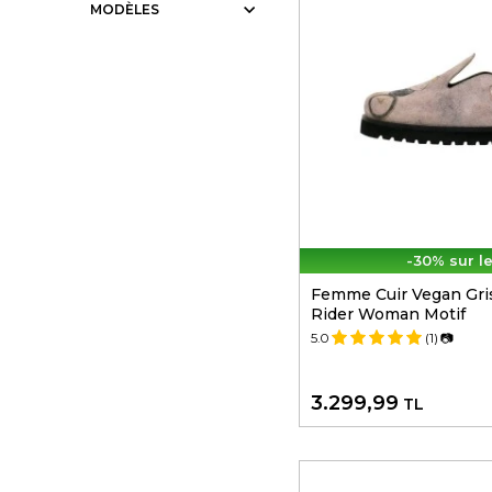
35
MODÈLES
36
37
38
39
40
41
-30% sur l
42
Femme Cuir Vegan Gri
43
Rider Woman Motif
44
5.0
(1)
📷
45
3.299,99
TL