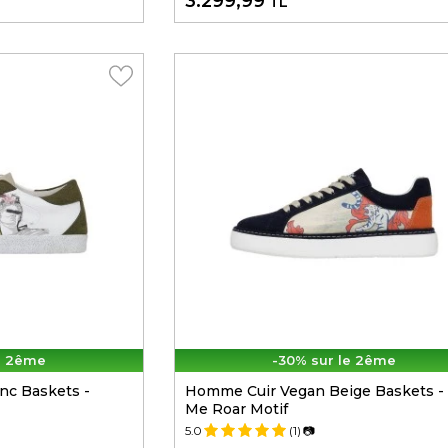
3.299,99
TL
e 2ême
-30% sur le 2ême
nc Baskets -
Homme Cuir Vegan Beige Baskets -
Me Roar Motif
5.0
(1)
📷