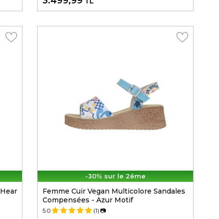
3.499,99
TL
-30% sur le 2ême
 Hear
Femme Cuir Vegan Multicolore Sandales
Compensées - Azur Motif
5.0
(1)
📷