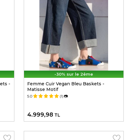
-30% sur le 2ême
ets -
Femme Cuir Vegan Bleu Baskets -
Matisse Motif
5.0
(1)
📷
4.999,98
TL