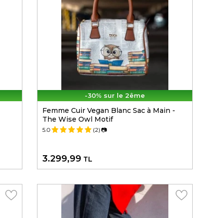
-30% sur le 2ême
Femme Cuir Vegan Blanc Sac à Main -
The Wise Owl Motif
5.0
(2)
📷
3.299,99
TL