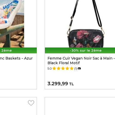
e 2ême
-30% sur le 2ême
nc Baskets - Azur
Femme Cuir Vegan Noir Sac à Main -
Black Floral Motif
5.0
(1)
📷
3.299,99
TL