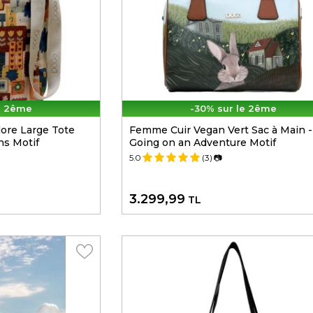
e 2ême
-30% sur le 2ême
ore Large Tote
Femme Cuir Vegan Vert Sac à Main -
ns Motif
Going on an Adventure Motif
5.0
(3)
📷
3.299,99
TL