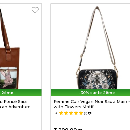
e 2ême
-30% sur le 2ême
u Foncé Sacs
Femme Cuir Vegan Noir Sac à Main 
n an Adventure
with Flowers Motif
5.0
(1)
📷