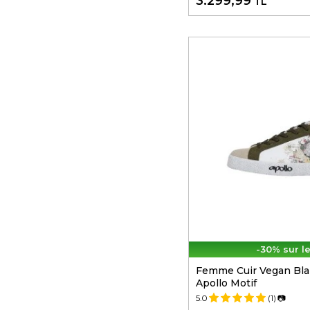
3.299,99
TL
-30% sur l
Femme Cuir Vegan Bla
Apollo Motif
5.0
(1)
📷