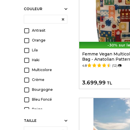
Compensees
COULEUR
Baskets Hautes
Sandales
Compensees
Antrasit
Portefeuille
Orange
Bottes
-30% sur l
Lila
Femme Vegan Multicol
Booties
Bag - Anatolian Patter
Haki
Bottillon
4.8
(12)
📷
Multicolore
Bottes a Talons
Hauts
Crème
3.699,99
TL
Chaussettes
Bourgogne
Fantaisie
Baskets Velcro
Bleu Foncé
Serviette de Plage
Beige
Vêtements
Vert
TAILLE
Bottes Longues
Blanc