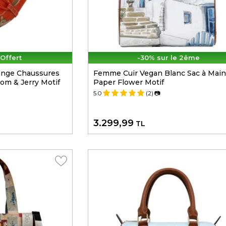
 Offert
-30% sur le 2ême
ange Chaussures
Femme Cuir Vegan Blanc Sac à Main
om & Jerry Motif
Paper Flower Motif
5.0
(2)
📷
3.299,99
TL