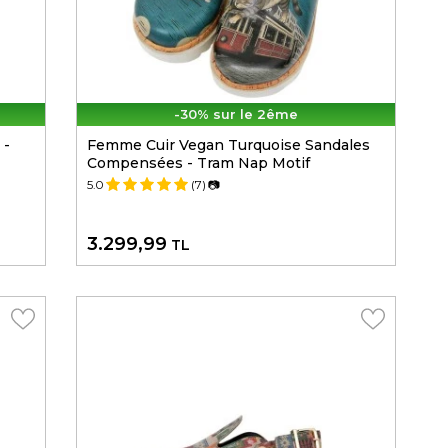
-30% sur le 2ême
 -
Femme Cuir Vegan Turquoise Sandales
Compensées - Tram Nap Motif
5.0
(7)
📷
3.299,99
TL