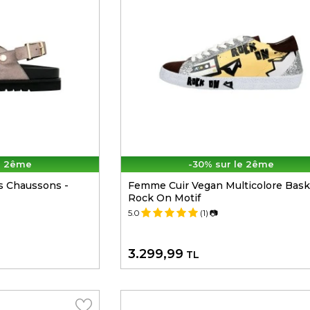
e 2ême
-30% sur le 2ême
s Chaussons -
Femme Cuir Vegan Multicolore Bask
Rock On Motif
5.0
(1)
📷
3.299,99
TL