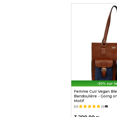
-30% sur l
Femme Cuir Vegan Ble
Bandoulière - Going o
Motif
5.0
(1)
📷