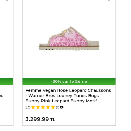
-30% sur le 2ême
Femme Vegan Rose Léopard Chaussons
oo
- Warner Bros Looney Tunes Bugs
Bunny Pink Leopard Bunny Motif
5.0
(1)
📷
3.299,99
TL