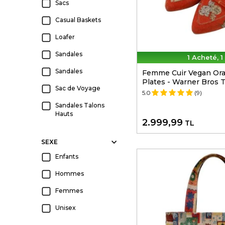
Sacs
Casual Baskets
Loafer
Sandales
1 Acheté, 1
Sandales
Femme Cuir Vegan Or
Plates - Warner Bros T
Sac de Voyage
5.0
(9)
Sandales Talons
Hauts
2.999,99
TL
Platform Terlik
SEXE
Couverture de
Passeport
Enfants
Chaussures Plates
Hommes
Foulard
Femmes
Baskets
Unisex
Compensees
Sandales