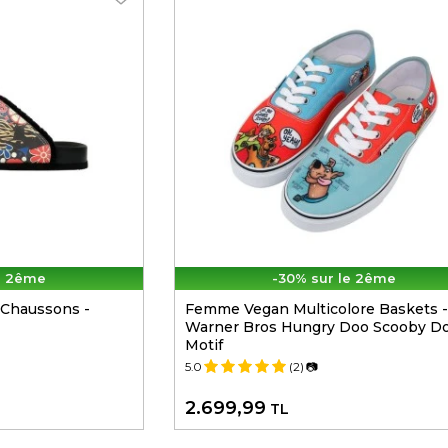
e 2ême
-30% sur le 2ême
Chaussons -
Femme Vegan Multicolore Baskets -
Warner Bros Hungry Doo Scooby D
Motif
5.0
(2)
📷
2.699,99
TL