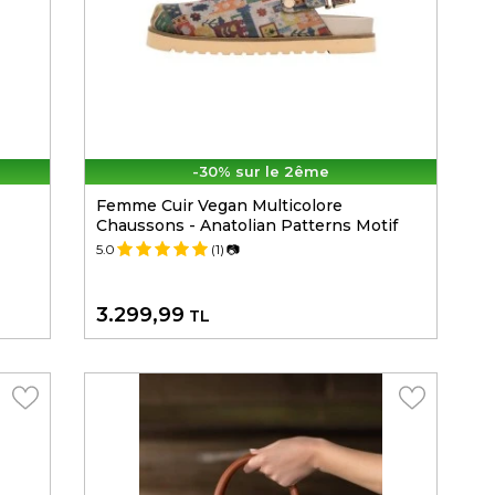
-30% sur le 2ême
Femme Cuir Vegan Multicolore
Chaussons - Anatolian Patterns Motif
5.0
(1)
📷
3.299,99
TL