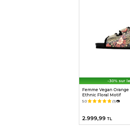
-30% sur l
Femme Vegan Orange 
Ethnic Floral Motif
5.0
(1)
📷
2.999,99
TL