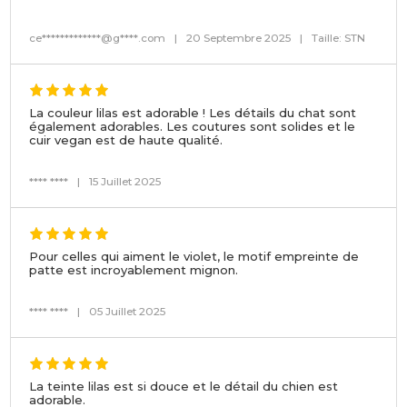
ce*************@g****.com
|
20 Septembre 2025
|
Taille: STN
La couleur lilas est adorable ! Les détails du chat sont
également adorables. Les coutures sont solides et le
cuir vegan est de haute qualité.
**** ****
|
15 Juillet 2025
Pour celles qui aiment le violet, le motif empreinte de
patte est incroyablement mignon.
**** ****
|
05 Juillet 2025
La teinte lilas est si douce et le détail du chien est
adorable.