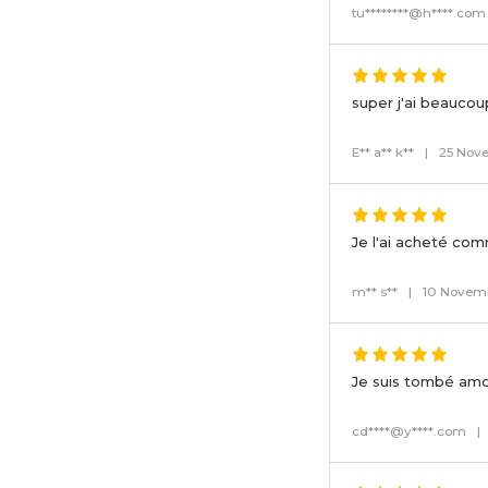
tu********@h****.com
super j'ai beaucou
E** a** k**
|
25 Nov
Je l'ai acheté co
m** s**
|
10 Novem
Je suis tombé amou
cd****@y****.com
|