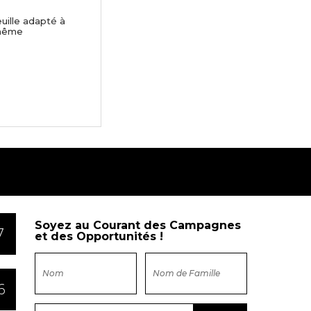
euille adapté à
 même
Soyez au Courant des Campagnes
7
et des Opportunités !
6