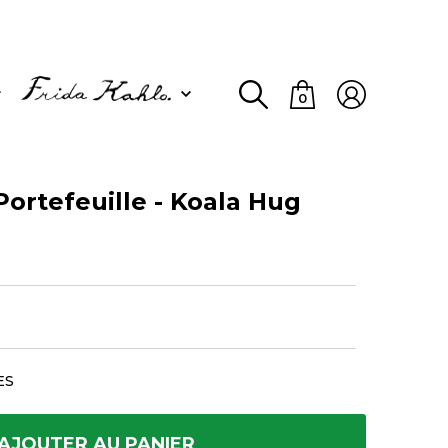
0
ortefeuille - Koala Hug
ES
AJOUTER AU PANIER