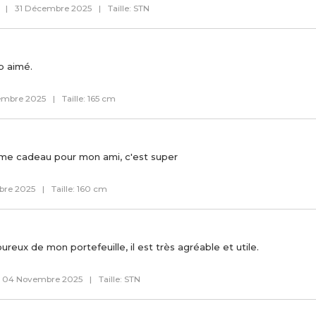
|
31 Décembre 2025
|
Taille: STN
p aimé.
embre 2025
|
Taille: 165 cm
mme cadeau pour mon ami, c'est super
bre 2025
|
Taille: 160 cm
reux de mon portefeuille, il est très agréable et utile.
04 Novembre 2025
|
Taille: STN