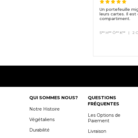
Un portefeuille mi
leurs cartes. Il e
compartiment.
S** H** Ö** K**
|
2 
QUI SOMMES NOUS?
QUESTIONS
FRÉQUENTES
Notre Histoire
Les Options de
Végétaliens
Paiement
Durabilité
Livraison