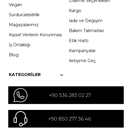
Ödeme Seçenekleri
Vegan
Kargo
Sürdürülebilirlik
İade ve Değişim
Mağazalarımız
Bakım Talimatları
Kişisel Verilerin Korunması
Etik Hattı
İş Ortaklığı
Kampanyalar
Blog
İletişime Geç
KATEGORILER
+90 536 283 02 27
+90 850 277 36 46