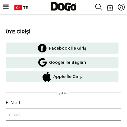
TR
0
ÜYE GIRIŞI
Facebook İle Giriş
Google İle Bağlan
Apple İle Giriş
ya da
E-Mail
E-Mail