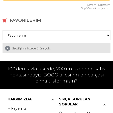
Şifremi Unuttum
Bayi Olmak İstiyorum
FAVORILERIM
Seçtiğiniz listede ürün yok.
100’den fazla ülkede, 200’ün üzerinde satış
noktasındayız. DOGO ailesinin bir parçası
olmak ister misin?
HAKKIMIZDA
SIKÇA SORULAN
SORULAR
Hikayemiz