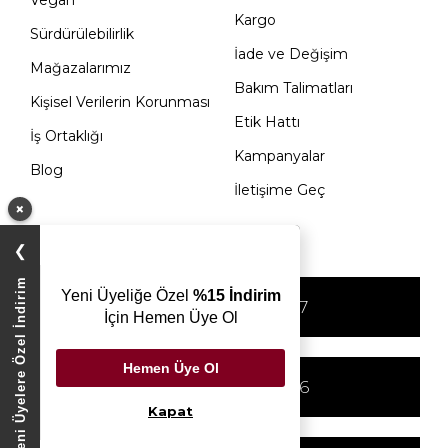
Vegan
Kargo
Sürdürülebilirlik
İade ve Değişim
Mağazalarımız
Bakım Talimatları
Kişisel Verilerin Korunması
Etik Hattı
İş Ortaklığı
Kampanyalar
Blog
İletişime Geç
×
KATEGORILER
❯
Yeni Üyelere Özel İndirim
Yeni Üyeliğe Özel
%15 İndirim
+90 536 283 02 27
İçin Hemen Üye Ol
Hemen Üye Ol
+90 850 277 36 46
Kapat