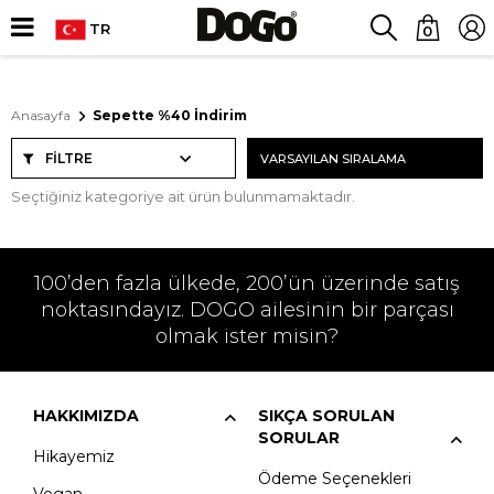
TR
0
Anasayfa
Sepette %40 İndirim
FILTRE
Seçtiğiniz kategoriye ait ürün bulunmamaktadır.
100’den fazla ülkede, 200’ün üzerinde satış
noktasındayız. DOGO ailesinin bir parçası
olmak ister misin?
HAKKIMIZDA
SIKÇA SORULAN
SORULAR
Hikayemiz
Ödeme Seçenekleri