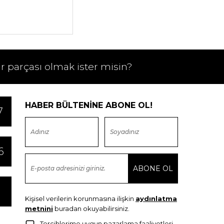
ir parçası olmak ister misin?
HABER BÜLTENİNE ABONE OL!
7
6
Kişisel verilerin korunmasına ilişkin
aydınlatma
metnini
buradan okuyabilirsiniz.
Tercihlerime uygun pazarlama faaliyetleri