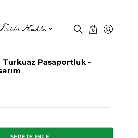
0
 Turkuaz Pasaportluk -
sarım
SEPETE EKLE