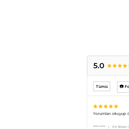
5.0
Tümü
📷 Fo
Yorumları okuyup 
**** ****
|
04 Nisan