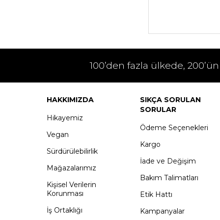
100’den fazla ülkede, 200’ün
HAKKIMIZDA
SIKÇA SORULAN
SORULAR
Hikayemiz
Ödeme Seçenekleri
Vegan
Kargo
Sürdürülebilirlik
İade ve Değişim
Mağazalarımız
Bakım Talimatları
Kişisel Verilerin
Korunması
Etik Hattı
İş Ortaklığı
Kampanyalar