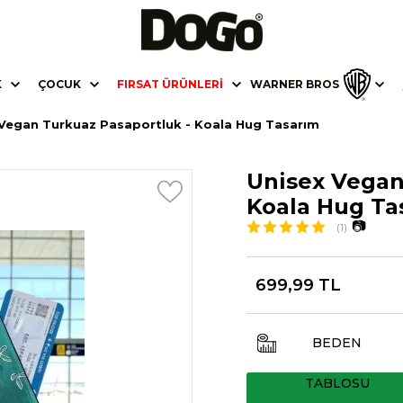
K
ÇOCUK
FIRSAT ÜRÜNLERI
WARNER BROS
 Vegan Turkuaz Pasaportluk - Koala Hug Tasarım
Unisex Vegan
Koala Hug Ta
📷
(1)
699,99 TL
BEDEN
TABLOSU