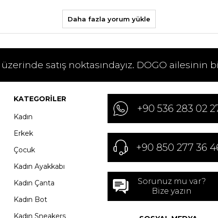
Daha fazla yorum yükle
 üzerinde satış noktasındayız. DOGO ailesinin b
KATEGORILER
+90 536 283 02 2
Kadın
Erkek
+90 850 277 36 4
Çocuk
Kadın Ayakkabı
Sorunuz mu var?
Kadın Çanta
Bize yazın
Kadın Bot
Kadın Sneakers