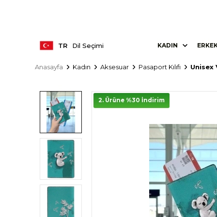
TR
Dil Seçimi
KADIN
ERKE
Anasayfa
Kadın
Aksesuar
Pasaport Kılıfı
Unisex
2. Ürüne %30 İndirim