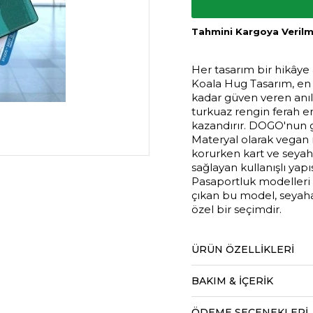
Tahmini Kargoya Verilme
Her tasarım bir hikâye
Koala Hug Tasarım, en 
kadar güven veren anılar
turkuaz rengin ferah en
kazandırır. DOGO'nun gi
Materyal olarak vegan
korurken kart ve seyaha
sağlayan kullanışlı yap
Pasaportluk modelleri 
çıkan bu model, seyahat
özel bir seçimdir.
ÜRÜN ÖZELLIKLERI
BAKIM & İÇERİK
ÖDEME SEÇENEKLERI