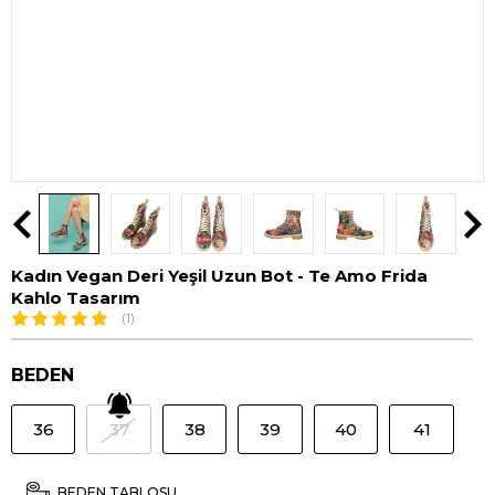
Kadın Vegan Deri Yeşil Uzun Bot - Te Amo Frida
Kahlo Tasarım
(1)
BEDEN
36
37
38
39
40
41
BEDEN TABLOSU