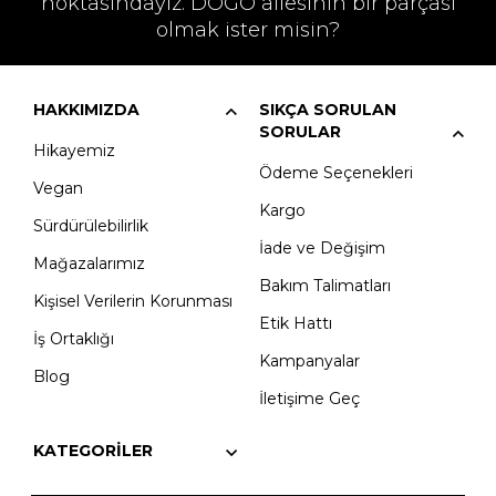
noktasındayız. DOGO ailesinin bir parçası
olmak ister misin?
HAKKIMIZDA
SIKÇA SORULAN
SORULAR
Hikayemiz
Ödeme Seçenekleri
Vegan
Kargo
Sürdürülebilirlik
İade ve Değişim
Mağazalarımız
Bakım Talimatları
Kişisel Verilerin Korunması
Etik Hattı
İş Ortaklığı
Kampanyalar
Blog
İletişime Geç
KATEGORILER