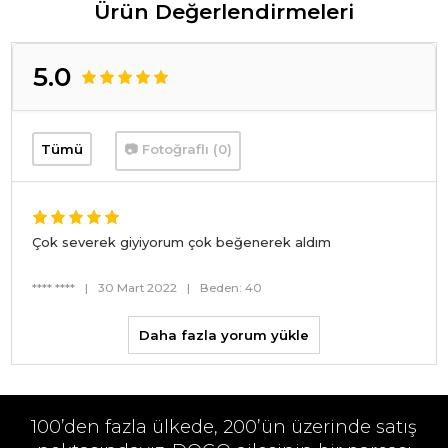
Ürün Değerlendirmeleri
5.0
Tümü
📷 Fotoğraflı (0)
Çok severek giyiyorum çok beğenerek aldım
**** ****
|
30 Mart 2022
|
Beden: 40
Daha fazla yorum yükle
100’den fazla ülkede, 200’ün üzerinde satış