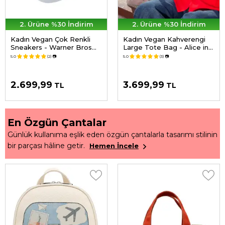
2. Ürüne %30 İndirim
2. Ürüne %30 İndirim
Kadın Vegan Çok Renkli
Kadın Vegan Kahverengi
Sneakers - Warner Bros
Large Tote Bag - Alice in
Hungry Doo Scooby Doo
Nowhere Tasarım
5.0
(2)
📷
5.0
(3)
📷
Tasarım
2.699,99
3.699,99
TL
TL
En Özgün Çantalar
Günlük kullanıma eşlik eden özgün çantalarla tasarımı stilinin
bir parçası hâline getir.
Hemen İncele