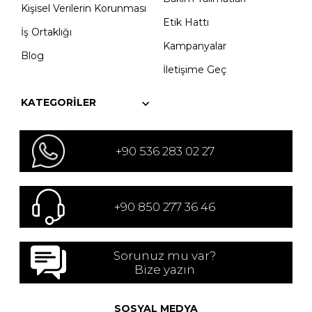
Kişisel Verilerin Korunması
Etik Hattı
İş Ortaklığı
Kampanyalar
Blog
İletişime Geç
KATEGORILER
+90 536 283 02 27
+90 850 277 36 46
Sorunuz mu var?
Bize yazın
SOSYAL MEDYA