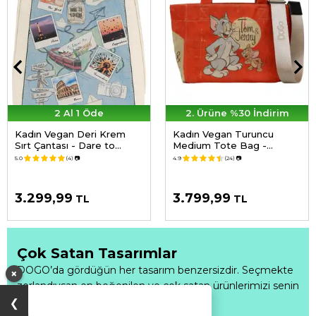
2 Al 1 Öde
2. Ürüne %30 İndirim
Kadın Vegan Deri Krem
Kadın Vegan Turuncu
Sırt Çantası - Dare to
Medium Tote Bag -
Explore Tasarım
Warner Bros Tom & Jerry
5.0
(4)
📷
4.9
(24)
📷
Tasarım
3.299,99
3.799,99
TL
TL
Çok Satan Tasarımlar
DOGO’da gördüğün her tasarım benzersizdir. Seçmekte
×
zorlandıysan en beğenilen ve çok satan ürünlerimizi senin
için derledik.
Fırsatı Kaçırma
❯