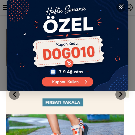
✕
TR
0