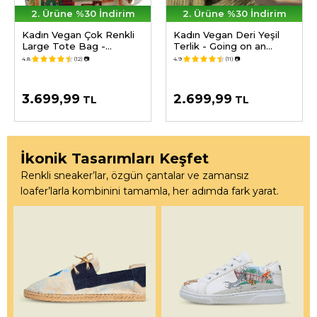
2. Ürüne %30 İndirim
2. Ürüne %30 İndirim
Kadın Vegan Çok Renkli
Kadın Vegan Deri Yeşil
Large Tote Bag -
Terlik - Going on an
Anatolian Patterns
Adventure Tasarım
4.8
(12)
📷
4.9
(11)
📷
Tasarım
3.699,99
2.699,99
TL
TL
İkonik Tasarımları Keşfet
Renkli sneaker’lar, özgün çantalar ve zamansız
loafer’larla kombinini tamamla, her adımda fark yarat.