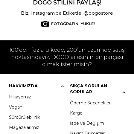
DOGO STİLİNİ PAYLAŞ!
Bizi Instagram'da Etiketle: @dogostore
FOTOĞRAFINI YÜKLE!
100’den fazla ülkede, 200’ün üzerinde satış
noktasındayız. DOGO ailesinin bir parçası
olmak ister misin?
HAKKIMIZDA
SIKÇA SORULAN
SORULAR
Hikayemiz
Ödeme Seçenekleri
Vegan
Kargo
Sürdürülebilirlik
İade ve Değişim
Mağazalarımız
Bakım Talimatları