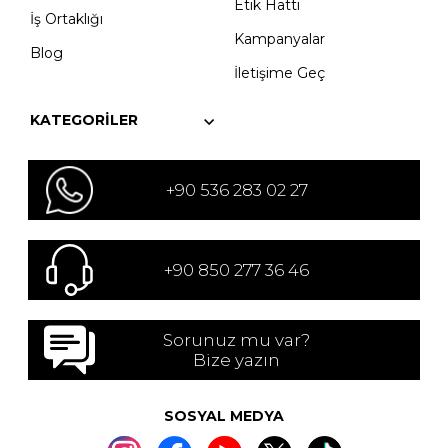
Etik Hattı
İş Ortaklığı
Kampanyalar
Blog
İletişime Geç
KATEGORILER
+90 536 283 02 27
+90 850 277 36 46
Sorunuz mu var?
Bize yazın
SOSYAL MEDYA