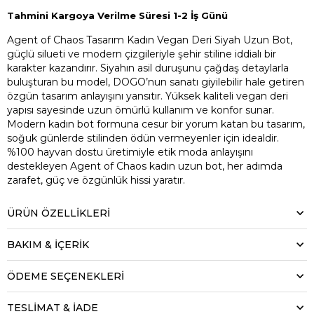
Tahmini Kargoya Verilme Süresi 1-2 İş Günü
Agent of Chaos Tasarım Kadın Vegan Deri Siyah Uzun Bot,
güçlü silueti ve modern çizgileriyle şehir stiline iddialı bir
karakter kazandırır. Siyahın asil duruşunu çağdaş detaylarla
buluşturan bu model, DOGO’nun sanatı giyilebilir hale getiren
özgün tasarım anlayışını yansıtır. Yüksek kaliteli vegan deri
yapısı sayesinde uzun ömürlü kullanım ve konfor sunar.
Modern kadın bot formuna cesur bir yorum katan bu tasarım,
soğuk günlerde stilinden ödün vermeyenler için idealdir.
%100 hayvan dostu üretimiyle etik moda anlayışını
destekleyen Agent of Chaos kadın uzun bot, her adımda
zarafet, güç ve özgünlük hissi yaratır.
ÜRÜN ÖZELLIKLERI
BAKIM & İÇERİK
ÖDEME SEÇENEKLERI
TESLİMAT & İADE