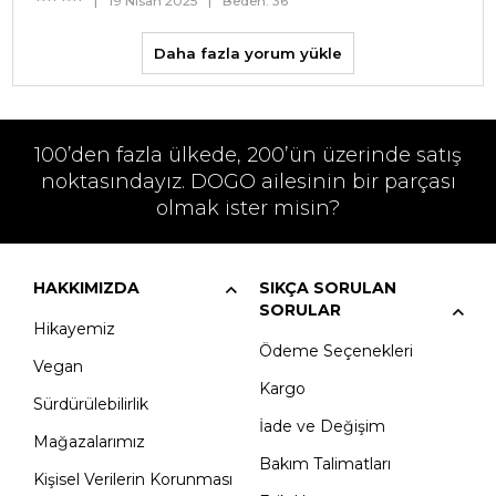
**** ****
|
19 Nisan 2025
|
Beden: 36
Daha fazla yorum yükle
100’den fazla ülkede, 200’ün üzerinde satış
noktasındayız. DOGO ailesinin bir parçası
olmak ister misin?
HAKKIMIZDA
SIKÇA SORULAN
SORULAR
Hikayemiz
Ödeme Seçenekleri
Vegan
Kargo
Sürdürülebilirlik
İade ve Değişim
Mağazalarımız
Bakım Talimatları
Kişisel Verilerin Korunması