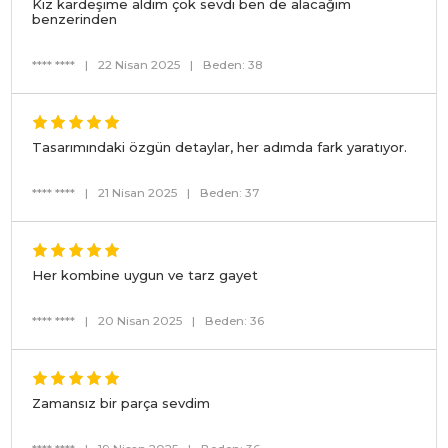
Kız kardeşime aldım çok sevdi ben de alacağım
benzerinden
**** ****
|
22 Nisan 2025
|
Beden: 38
Tasarımındaki özgün detaylar, her adımda fark yaratıyor.
**** ****
|
21 Nisan 2025
|
Beden: 37
Her kombine uygun ve tarz gayet
**** ****
|
20 Nisan 2025
|
Beden: 36
Zamansız bir parça sevdim