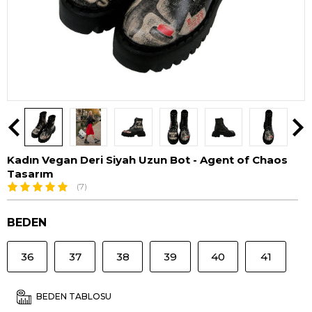
Kadın Vegan Deri Siyah Uzun Bot - Agent of Chaos
Tasarım
(7)
BEDEN
36
37
38
39
40
41
BEDEN TABLOSU