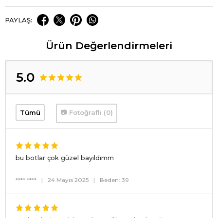
PAYLAŞ:
Ürün Değerlendirmeleri
5.0
Tümü
📷 Fotoğraflı (0)
bu botlar çok güzel bayıldımm
**** ****
|
24 Mayıs 2025
|
Beden: 39