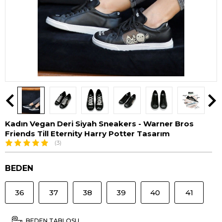
Kadın Vegan Deri Siyah Sneakers - Warner Bros
Friends Till Eternity Harry Potter Tasarım
(3)
BEDEN
36
37
38
39
40
41
BEDEN TABLOSU