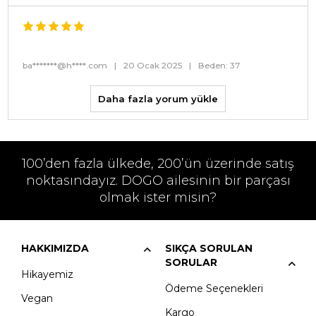
ba*******@h****.com
|
20 Ocak 2025
|
Beden: 37
Daha fazla yorum yükle
100’den fazla ülkede, 200’ün üzerinde satış
noktasındayız. DOGO ailesinin bir parçası
olmak ister misin?
HAKKIMIZDA
SIKÇA SORULAN
SORULAR
Hikayemiz
Ödeme Seçenekleri
Vegan
Kargo