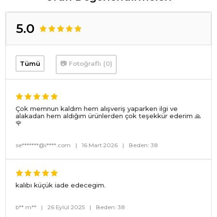
5.0
Tümü
📷 Fotoğraflı (0)
Çok memnun kaldım hem alışveriş yaparken ilgi ve
alakadan hem aldığım ürünlerden çok teşekkür ederim 🙏
🌹
se*******@i****.com
|
16 Mart 2026
|
Beden: 38
kalıbı küçük iade edecegim.
b** m**
|
26 Eylül 2025
|
Beden: 38