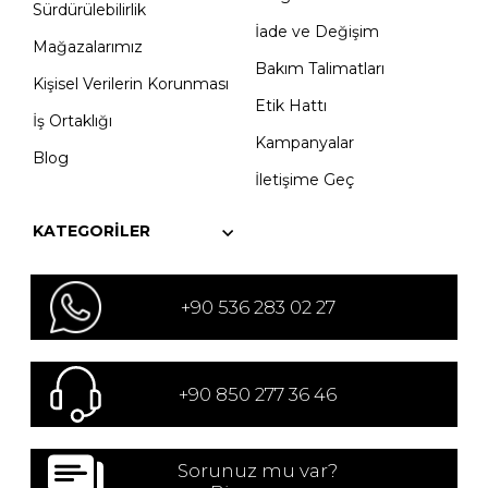
Sürdürülebilirlik
İade ve Değişim
Mağazalarımız
Bakım Talimatları
Kişisel Verilerin Korunması
Etik Hattı
İş Ortaklığı
Kampanyalar
Blog
İletişime Geç
KATEGORILER
+90 536 283 02 27
+90 850 277 36 46
Sorunuz mu var?