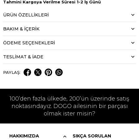
Tahmini Kargoya Verilme Süresi 1-2 İş Günü
ÜRÜN ÖZELLIKLERI
BAKIM & İÇERİK
ÖDEME SEÇENEKLERI
TESLİMAT & İADE
PAYLAŞ:
100’den fazla ülkede, 200’ün üzerinde satış
noktasındayız. DOGO ailesinin bir parçası
olmak ister misin?
HAKKIMIZDA
SIKÇA SORULAN