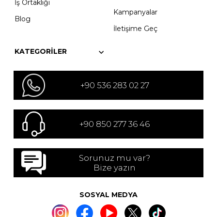
İş Ortaklığı
Kampanyalar
Blog
İletişime Geç
KATEGORILER
+90 536 283 02 27
+90 850 277 36 46
Sorunuz mu var?
Bize yazın
SOSYAL MEDYA