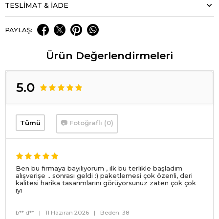
TESLİMAT & İADE
PAYLAŞ:
Ürün Değerlendirmeleri
5.0
Tümü
📷 Fotoğraflı (0)
Ben bu firmaya bayılıyorum , ilk bu terlikle başladım
alışverişe .. sonrası geldi :) paketlemesi çok özenli, deri
kalitesi harika tasarımlarını görüyorsunuz zaten çok çok
iyi
b** d**
|
11 Haziran 2026
|
Beden: 38