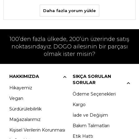
Daha fazla yorum yükle
100’den fazla ülkede, 200’ün üzerinde satış
noktasındayız. DOGO ailesinin bir parçası
olmak ister misin?
HAKKIMIZDA
SIKÇA SORULAN
SORULAR
Hikayemiz
Ödeme Seçenekleri
Vegan
Kargo
Sürdürülebilirlik
İade ve Değişim
Mağazalarımız
Bakım Talimatları
Kişisel Verilerin Korunması
Etik Hattı