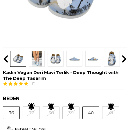
Kadın Vegan Deri Mavi Terlik - Deep Thought with
The Deep Tasarım
(1)
BEDEN
36
37
38
39
40
41
BEDEN TABLOSU