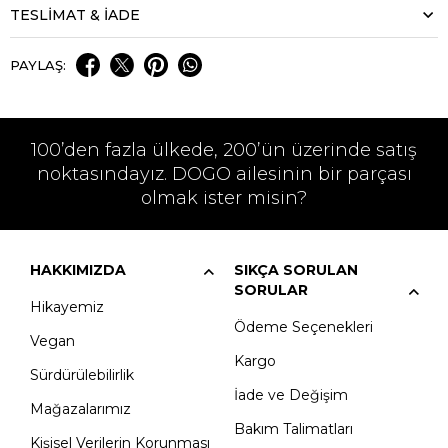
TESLİMAT & İADE
PAYLAŞ:
100’den fazla ülkede, 200’ün üzerinde satış
noktasındayız. DOGO ailesinin bir parçası
olmak ister misin?
HAKKIMIZDA
SIKÇA SORULAN
SORULAR
Hikayemiz
Ödeme Seçenekleri
Vegan
Kargo
Sürdürülebilirlik
İade ve Değişim
Mağazalarımız
Bakım Talimatları
Kişisel Verilerin Korunması