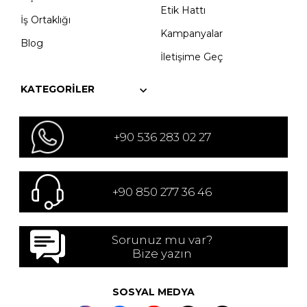
Etik Hattı
İş Ortaklığı
Kampanyalar
Blog
İletişime Geç
KATEGORILER
+90 536 283 02 27
+90 850 277 36 46
Sorunuz mu var?
Bize yazın
SOSYAL MEDYA