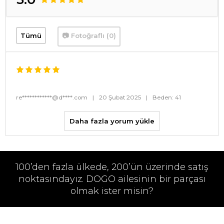
Tümü
📷 Fotoğraflı (0)
re************@d****.com
|
20 Şubat 2025
|
Beden: 41
Daha fazla yorum yükle
100’den fazla ülkede, 200’ün üzerinde satış
noktasındayız. DOGO ailesinin bir parçası
olmak ister misin?