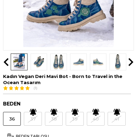
Kadın Vegan Deri Mavi Bot - Born to Travel in the
Ocean Tasarım
(1)
BEDEN
36
37
38
39
40
41
BEDEN TABLOSU