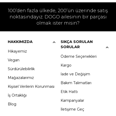
100’den fazla ülkede, 200’ün üzerinde satış
noktasındayız. DOGO ailesinin bir parçası
olmak ister misin?
HAKKIMIZDA
SIKÇA SORULAN
SORULAR
Hikayemiz
Ödeme Seçenekleri
Vegan
Kargo
Sürdürülebilirlik
İade ve Değişim
Mağazalarımız
Bakım Talimatları
Kişisel Verilerin Korunması
Etik Hattı
İş Ortaklığı
Kampanyalar
Blog
İletişime Geç