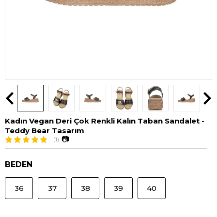
Kadın Vegan Deri Çok Renkli Kalın Taban Sandalet -
Teddy Bear Tasarım
📷
(1)
BEDEN
36
37
38
39
40