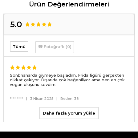
Ürün Değerlendirmeleri
5.0
Tümü
📷 Fotoğraflı (0)
Sonbhaharda giymeye başladım, Frida figürü gerçekten
dikkat çekiyor. Dışarıda çok beğeniliyor ama ben en çok
vegan oluşunu sevdim.
**** ****
|
3 Nisan 2025
|
Beden: 38
Daha fazla yorum yükle