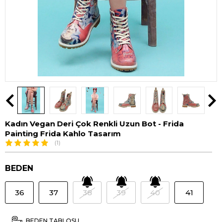
Kadın Vegan Deri Çok Renkli Uzun Bot - Frida
Painting Frida Kahlo Tasarım
(1)
BEDEN
36
37
38
39
40
41
BEDEN TABLOSU