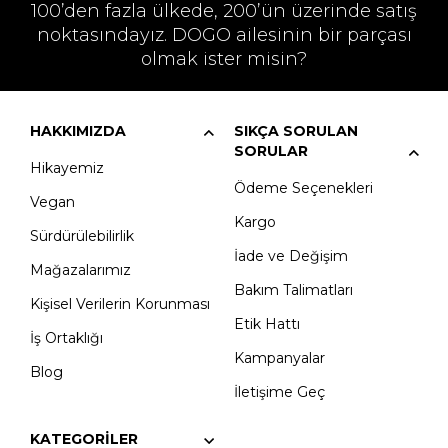
100’den fazla ülkede, 200’ün üzerinde satış
noktasındayız. DOGO ailesinin bir parçası
olmak ister misin?
HAKKIMIZDA
SIKÇA SORULAN
SORULAR
Hikayemiz
Ödeme Seçenekleri
Vegan
Kargo
Sürdürülebilirlik
İade ve Değişim
Mağazalarımız
Bakım Talimatları
Kişisel Verilerin Korunması
Etik Hattı
İş Ortaklığı
Kampanyalar
Blog
İletişime Geç
KATEGORILER