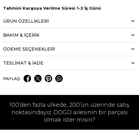
Tahmini Kargoya Verilme Süresi 1-2 İş Günü
ÜRÜN ÖZELLIKLERI
BAKIM & İÇERİK
ÖDEME SEÇENEKLERI
TESLİMAT & İADE
PAYLAŞ:
100’den fazla ülkede, 200’ün üzerinde satış
noktasındayız. DOGO ailesinin bir parçası
olmak ister misin?