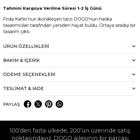
Tahmini Kargoya Verilme Süresi 1-2 İş Günü
Frida Kahlo’nun ikonikleşen tarzı DOGO’nun harika
tasarımcıları tarafından yeniden hayat buldu. Ortaya sıradışı bir
tasarım çıktı.
ÜRÜN ÖZELLIKLERI
BAKIM & İÇERİK
ÖDEME SEÇENEKLERI
TESLİMAT & İADE
PAYLAŞ:
100’den fazla ülkede, 200’ün üzerinde satış
noktasındayız. DOGO ailesinin bir parçası