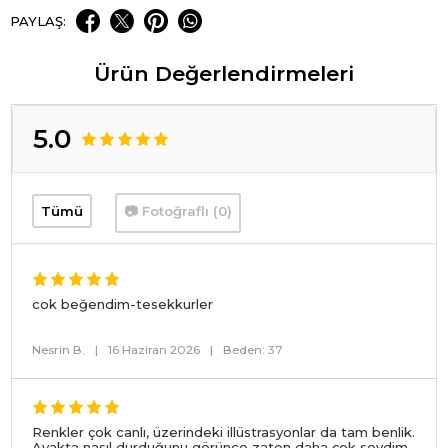
PAYLAŞ:
Ürün Değerlendirmeleri
5.0
Tümü
📷 Fotoğraflı (0)
cok beğendim-tesekkurler
Nesrin B.
|
16 Haziran 2026
|
Beden: 37
Renkler çok canlı, üzerindeki illüstrasyonlar da tam benlik.
Ayakta nasıl durduğunu görünce zaten daha çok sevdim.