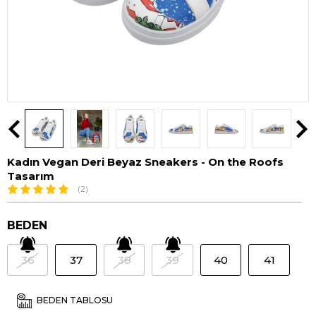
Kadın Vegan Deri Beyaz Sneakers - On the Roofs
Tasarım
(2)
BEDEN
36
37
38
39
40
41
BEDEN TABLOSU