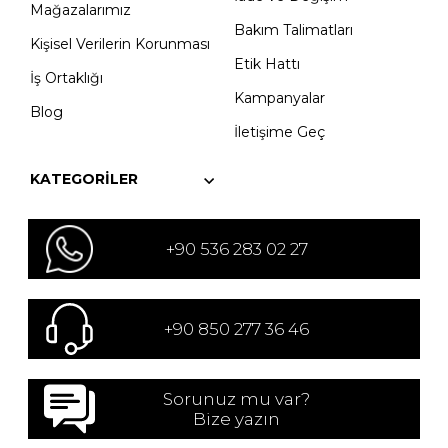
Mağazalarımız
Bakım Talimatları
Kişisel Verilerin Korunması
Etik Hattı
İş Ortaklığı
Kampanyalar
Blog
İletişime Geç
KATEGORILER
+90 536 283 02 27
+90 850 277 36 46
Sorunuz mu var?
Bize yazın