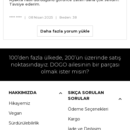
Tavsiye ederim.
**** ****
|
08 Nisan 2025
|
Beden: 38
Daha fazla yorum yükle
100’den fazla ülkede, 200’ün üzerinde satış
noktasındayız. DOGO ailesinin bir parçası
olmak ister misin?
HAKKIMIZDA
SIKÇA SORULAN
SORULAR
Hikayemiz
Ödeme Seçenekleri
Vegan
Kargo
Sürdürülebilirlik
İade ve Değişim