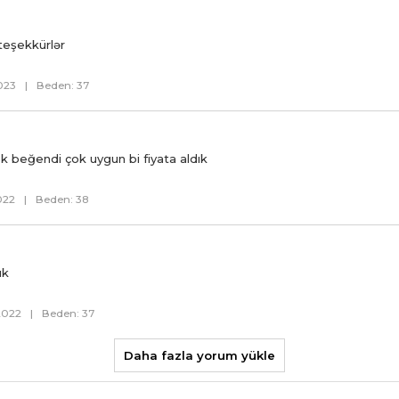
teşekkürlər
023
|
Beden: 37
k beğendi çok uygun bi fiyata aldık
022
|
Beden: 38
ık
2022
|
Beden: 37
Daha fazla yorum yükle