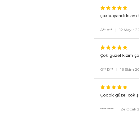
çox bəyəndi kızım 
A** A**
|
12 Mayıs 2
Çok güzel kızım ço
G** D**
|
16 Ekim 2
Çoook güzel çok ş
**** ****
|
24 Ocak 