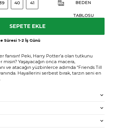
39
40
41
BEDEN
TABLOSU
SEPETE EKLE
 Süresi 1-2 İş Günü
r fanısın! Peki, Harry Potter’a olan tutkunu
er misin? Yaşayacağın onca macera,
anı ve atacağın yüzbinlerce adımda “Friends Till
anında. Hayallerini serbest bırak, tarzın seni en
.