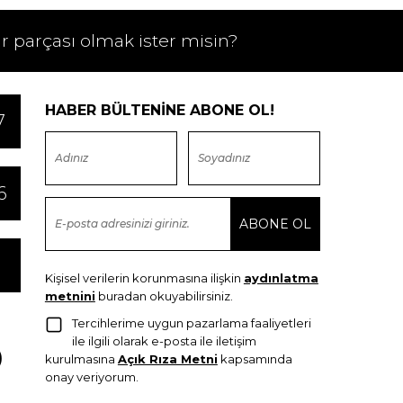
ir parçası olmak ister misin?
HABER BÜLTENİNE ABONE OL!
7
6
Kişisel verilerin korunmasına ilişkin
aydınlatma
metnini
buradan okuyabilirsiniz.
Tercihlerime uygun pazarlama faaliyetleri
ile ilgili olarak e-posta ile iletişim
kurulmasına
Açık Rıza Metni
kapsamında
onay veriyorum.