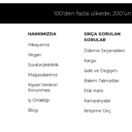
100’den fazla ülkede, 200’ün
HAKKIMIZDA
SIKÇA SORULAN
SORULAR
Hikayemiz
Ödeme Seçenekleri
Vegan
Kargo
Sürdürülebilirlik
İade ve Değişim
Mağazalarımız
Bakım Talimatları
Kişisel Verilerin
Korunması
Etik Hattı
İş Ortaklığı
Kampanyalar
Blog
İletişime Geç