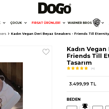
K
ÇOCUK
FIRSAT ÜRÜNLERI
WARNER BROS
kers
Kadın Vegan Deri Beyaz Sneakers - Friends Till Eternit
Kadın Vegan 
Friends Till E
Tasarım
(4)
3.499,99 TL
BEDEN