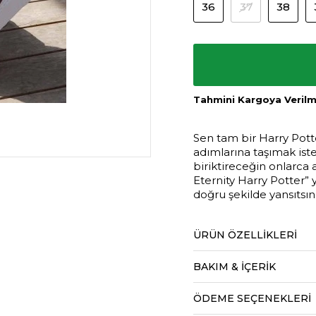
36
37
38
Tahmini Kargoya Verilme
Sen tam bir Harry Potte
adımlarına taşımak ist
biriktireceğin onlarca 
Eternity Harry Potter” y
doğru şekilde yansıtsın
ÜRÜN ÖZELLIKLERI
BAKIM & İÇERİK
ÖDEME SEÇENEKLERI