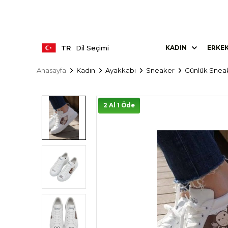
TR
Dil Seçimi
KADIN
ERKE
Anasayfa
Kadın
Ayakkabı
Sneaker
Günlük Snea
2 Al 1 Öde