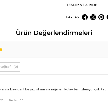
TESLİMAT & İADE
PAYLAŞ:
Ürün Değerlendirmeleri
toğraflı (0)
larına bayıldım! beyaz olmasına rağmen kolay temizleniyo. çok tat
025
|
Beden: 36