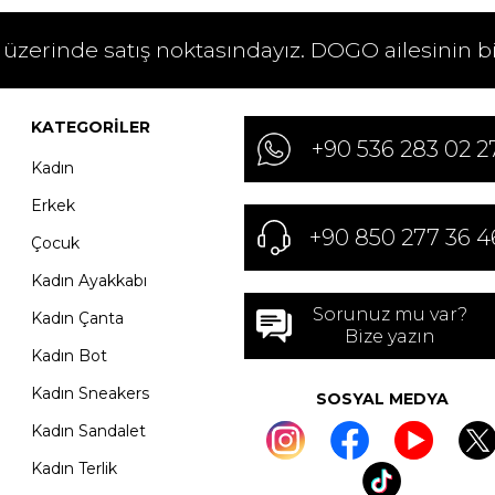
 üzerinde satış noktasındayız. DOGO ailesinin b
KATEGORILER
+90 536 283 02 2
Kadın
Erkek
+90 850 277 36 4
Çocuk
Kadın Ayakkabı
Sorunuz mu var?
Kadın Çanta
Bize yazın
Kadın Bot
Kadın Sneakers
SOSYAL MEDYA
Kadın Sandalet
Kadın Terlik