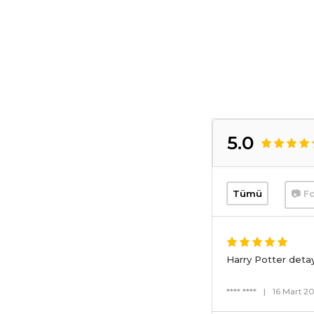
5.0
Tümü
📷 Fo
Harry Potter detay
**** ****
|
16 Mart 2