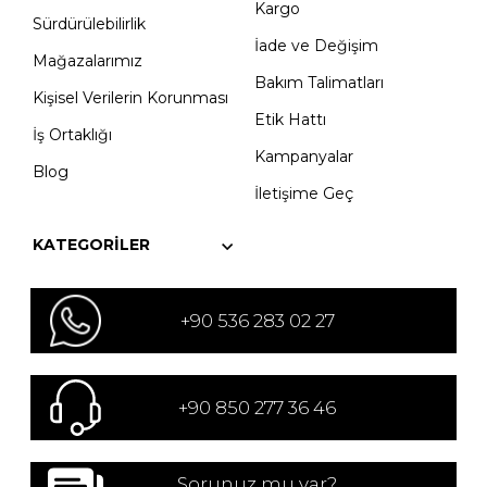
Kargo
Sürdürülebilirlik
İade ve Değişim
Mağazalarımız
Bakım Talimatları
Kişisel Verilerin Korunması
Etik Hattı
İş Ortaklığı
Kampanyalar
Blog
İletişime Geç
KATEGORILER
+90 536 283 02 27
+90 850 277 36 46
Sorunuz mu var?