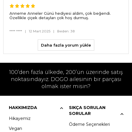
Anneme Anneler Günü hediyesi aldım, çok beğendi.
Özellikle çiçek detayları çok hoş durmuş.
**** ****
|
12 Mart 2025
|
Beden: 38
Daha fazla yorum yükle
100’den fazla ülkede, 200’ün üzerinde satış
noktasındayız. DOGO ailesinin bir parçası
olmak ister misin?
HAKKIMIZDA
SIKÇA SORULAN
SORULAR
Hikayemiz
Ödeme Seçenekleri
Vegan