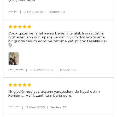
N** i**
|
12 Eylül 2025
|
Beden: 40
Çook güzel ve rahat kendi bedeninizi alabilirsiniz, tatile
gitmeden son gün sipariş verdim hiç ümidim yoktu ama
bir günde teslim edildi ve tatilime yetişti çok teşekkürler
🥰
L** Ç** Y**
|
26 Haziran 2025
|
Beden: 38
İlk giydiğimde yaz akşamı yürüyüşlerinde hayal ettim
kendimi… Hafif, zarif, tam bana göre.
**** ****
|
12 Mart 2025
|
Beden: 37