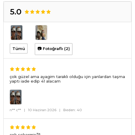
5.0
Tümü
📷 Fotoğraflı (2)
çok güzel ama ayagim taraklı olduğu için yanlardan taşma
yaptı iade edip 41 alacam
n** c**
|
10 Haziran 2026
|
Beden: 40
çok şekermiş🥰