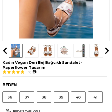
Kadın Vegan Deri Bej Bağcıklı Sandalet -
Paperflower Tasarım
📷
(7)
BEDEN
36
37
38
39
40
41
BEDEN TABLOSU