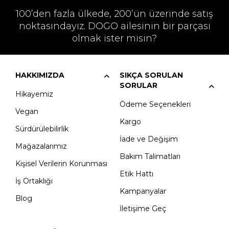
100’den fazla ülkede, 200’ün üzerinde satış
noktasındayız. DOGO ailesinin bir parçası
olmak ister misin?
HAKKIMIZDA
SIKÇA SORULAN
SORULAR
Hikayemiz
Ödeme Seçenekleri
Vegan
Kargo
Sürdürülebilirlik
İade ve Değişim
Mağazalarımız
Bakım Talimatları
Kişisel Verilerin Korunması
Etik Hattı
İş Ortaklığı
Kampanyalar
Blog
İletişime Geç