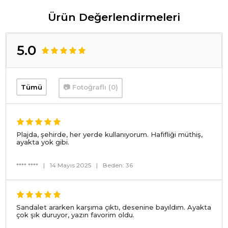
Ürün Değerlendirmeleri
5.0
Tümü
📷 Fotoğraflı (0)
Plajda, şehirde, her yerde kullanıyorum. Hafifliği müthiş,
ayakta yok gibi.
**** ****
|
14 Mayıs 2025
|
Beden: 36
Sandalet ararken karşıma çıktı, desenine bayıldım. Ayakta
çok şık duruyor, yazın favorim oldu.