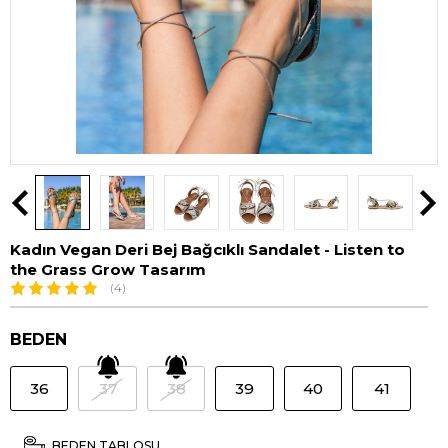
Kadın Vegan Deri Bej Bağcıklı Sandalet - Listen to
the Grass Grow Tasarım
(4)
BEDEN
36
37
38
39
40
41
BEDEN TABLOSU