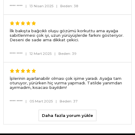
**** ****
|
13 Nisan 2025
|
Beden: 38
İlk bakışta bağcıklı oluşu gözümü korkuttu ama ayağa
sabitlenmesi çok iyi, uzun yürüyüşlerde farkını gösteriyor.
Deseni de sade ama dikkat çekici.
**** ****
|
12 Mart 2025
|
Beden: 39
İplerinin ayarlanabilir olması çok işime yaradı. Ayağa tam
oturuyor, yürürken hiç vurma yapmadı. Tatilde yanımdan
ayırmadım, kısacası bayıldım!
**** ****
|
05 Mart 2025
|
Beden: 37
Daha fazla yorum yükle