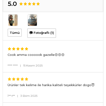
5.0
Tümü
📷 Fotoğraflı (1)
Cook amma coooook gazelle😍😍😍
**** ****
|
15 Kasım 2025
Ürünler tek kelime ile harika kaliteli teşekkürler dogo😇
İ** t**
|
3 Ekim 2025