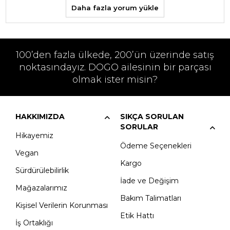
Daha fazla yorum yükle
100’den fazla ülkede, 200’ün üzerinde satış
noktasındayız. DOGO ailesinin bir parçası
olmak ister misin?
HAKKIMIZDA
SIKÇA SORULAN
SORULAR
Hikayemiz
Ödeme Seçenekleri
Vegan
Kargo
Sürdürülebilirlik
İade ve Değişim
Mağazalarımız
Bakım Talimatları
Kişisel Verilerin Korunması
Etik Hattı
İş Ortaklığı