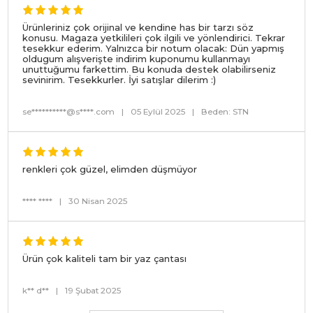
Ürünleriniz çok orijinal ve kendine has bir tarzı söz
konusu. Magaza yetkilileri çok ilgili ve yönlendirici. Tekrar
tesekkur ederim. Yalnızca bir notum olacak: Dün yapmış
oldugum alışverişte indirim kuponumu kullanmayı
unuttuğumu farkettim. Bu konuda destek olabilirseniz
sevinirim. Tesekkurler. İyi satışlar dilerim :)
se**********@s****.com
|
05 Eylül 2025
|
Beden: STN
renkleri çok güzel, elimden düşmüyor
**** ****
|
30 Nisan 2025
Ürün çok kaliteli tam bir yaz çantası
k** d**
|
19 Şubat 2025