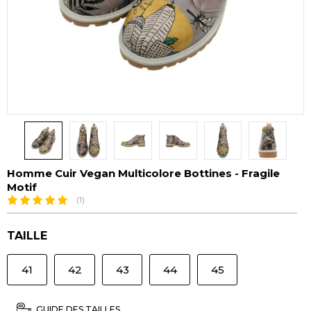
Homme Cuir Vegan Multicolore Bottines - Fragile
Motif
(1)
TAILLE
41
42
43
44
45
GUIDE DES TAILLES