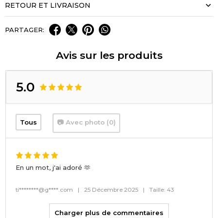
RETOUR ET LIVRAISON
PARTAGER:
Avis sur les produits
5.0
Tous
📷 Avec photo (0)
En un mot, j'ai adoré 🫶
ti********@g****.com
|
25 Décembre 2025
|
Taille: 43
Charger plus de commentaires