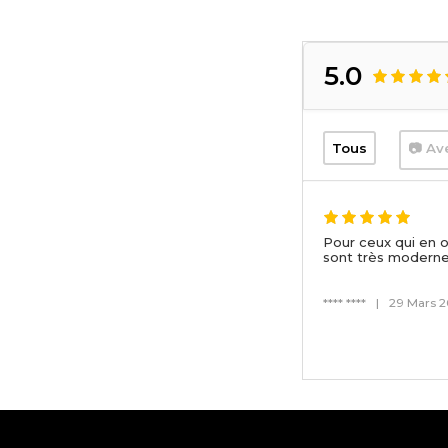
5.0
Tous
📷 Av
Pour ceux qui en o
sont très moderne
**** ****
|
29 Mars 