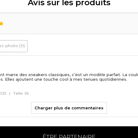
Avis sur les produits
ec photo (0)
nt marre des sneakers classiques, c’est un modèle parfait. La coul
s. Elles ajoutent une touche cool à mes tenues quotidiennes.
2025
|
Taille: 36
Charger plus de commentaires
ÊTRE PARTENAIRE