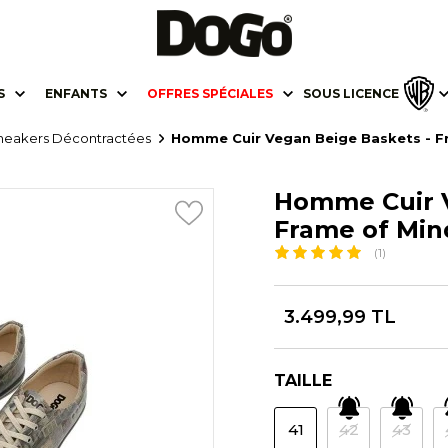
S
ENFANTS
OFFRES SPÉCIALES
SOUS LICENCE
neakers Décontractées
Homme Cuir Vegan Beige Baskets - F
Homme Cuir V
Frame of Min
(1)
3.499,99 TL
TAILLE
41
42
43