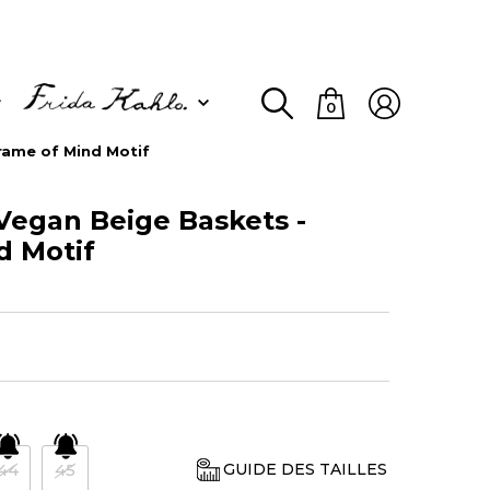
0
rame of Mind Motif
egan Beige Baskets -
d Motif
44
45
GUIDE DES TAILLES