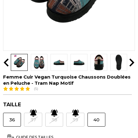
Femme Cuir Vegan Turquoise Chaussons Doublées
en Peluche - Tram Nap Motif
(5)
TAILLE
36
37
38
39
40
GUIDE DES TAILLES