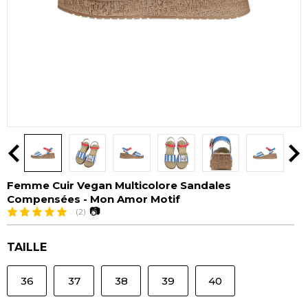
Femme Cuir Vegan Multicolore Sandales
Compensées - Mon Amor Motif
📷
(2)
TAILLE
36
37
38
39
40