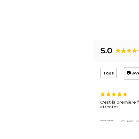
5.0
Tous
📷 Av
C'est la première
attentes.
**** ****
|
29 Avril 