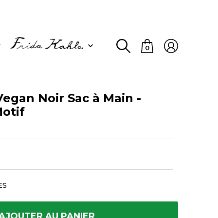
0
egan Noir Sac à Main -
Motif
ES
AJOUTER AU PANIER