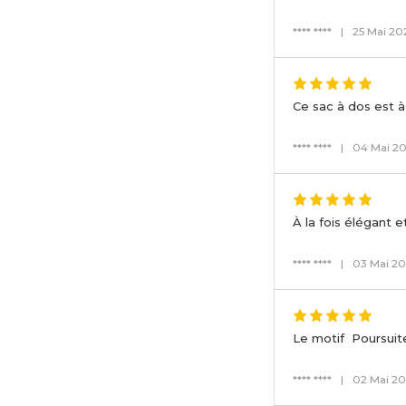
**** ****
|
25 Mai 20
Ce sac à dos est à
**** ****
|
04 Mai 2
À la fois élégant e
**** ****
|
03 Mai 2
Le motif Poursuit
**** ****
|
02 Mai 2