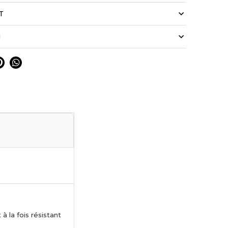
T
N
à la fois résistant