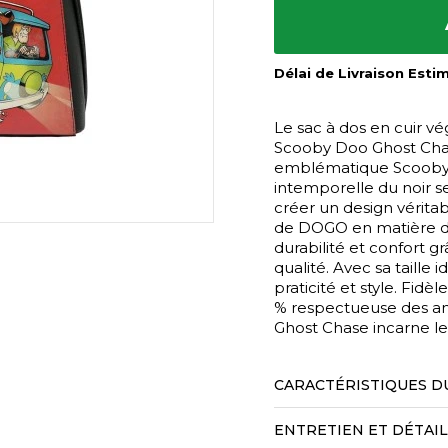
Délai de Livraison Esti
Le sac à dos en cuir 
Scooby Doo Ghost Chas
emblématique Scooby-
intemporelle du noir s
créer un design vérita
de DOGO en matière d’a
durabilité et confort g
qualité. Avec sa taille i
praticité et style. Fid
% respectueuse des a
Ghost Chase incarne le s
CARACTÉRISTIQUES D
ENTRETIEN ET DÉTAI